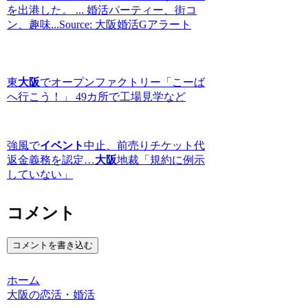
を出港した。 ... 婚活パーティー、街コ
ン、趣味...Source: 大阪婚活Gアラート
東
大阪
でオープンファクトリー「こーば
へ行こう！」 49カ所で工場見学など
強風で
イベント
中止、前売りチケット代
返金義務を認定…
大阪
地裁「規約に例示
していない」
コメント
コメントを書き込む
ホーム
大阪の恋活・婚活