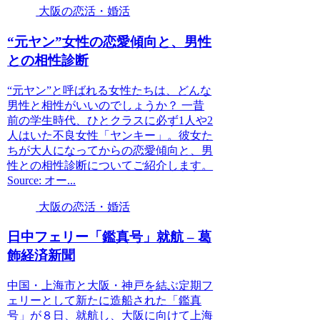
大阪の恋活・婚活
“元ヤン”女性の恋愛傾向と、男性
との相性診断
“元ヤン”と呼ばれる女性たちは、どんな
男性と相性がいいのでしょうか？ 一昔
前の学生時代、ひとクラスに必ず1人や2
人はいた不良女性「ヤンキー」。彼女た
ちが大人になってからの恋愛傾向と、男
性との相性診断についてご紹介します。
Source: オー...
大阪の恋活・婚活
日中フェリー「鑑真号」就航 – 葛
飾経済新聞
中国・上海市と大阪・神戸を結ぶ定期フ
ェリーとして新たに造船された「鑑真
号」が８日、就航し、大阪に向けて上海