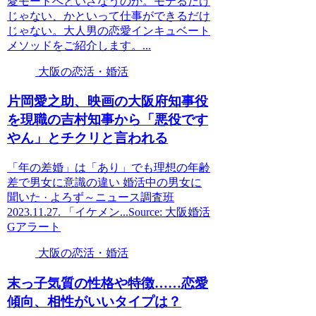
愛モードへといざなうのか。モテるだけ
じゃない、かといって仕事ができるだけ
じゃない。大人男の恋愛インキュベート
メソッドをご紹介します。...
大阪の恋活・婚活
片岡愛之助、映画の
大阪
府知事役
を現職の吉村知事から「悪役です
やん」とチクリと言われる
「年の差婚」は「あり」でも理想の年齢
差で男女に意識の違い 婚活中の男女に
聞いた · よろず～ニュース調査班
2023.11.27. 「イケメン...Source: 大阪婚活
Gアラート
大阪の恋活・婚活
末っ子気質の性格や特徴……恋愛
傾向、相性がいいタイプは？