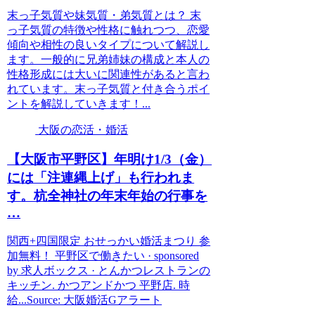
末っ子気質や妹気質・弟気質とは？ 末
っ子気質の特徴や性格に触れつつ、恋愛
傾向や相性の良いタイプについて解説し
ます。一般的に兄弟姉妹の構成と本人の
性格形成には大いに関連性があると言わ
れています。末っ子気質と付き合うポイ
ントを解説していきます！...
大阪の恋活・婚活
【
大阪
市平野区】年明け1/3（金）
には「注連縄上げ」も行われま
す。杭全神社の年末年始の行事を
…
関西+四国限定 おせっかい婚活まつり 参
加無料！ 平野区で働きたい · sponsored
by 求人ボックス · とんかつレストランの
キッチン. かつアンドかつ 平野店. 時
給...Source: 大阪婚活Gアラート