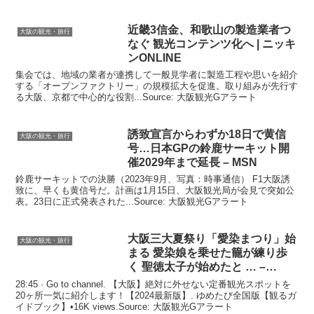
近畿3信金、和歌山の製造業者つ
大阪の観光・旅行
なぐ
観光
コンテンツ化へ | ニッキ
ンONLINE
集会では、地域の業者が連携して一般見学者に製造工程や思いを紹介
する「オープンファクトリー」の規模拡大を促進。取り組みが先行す
る大阪、京都で中心的な役割...Source: 大阪観光Gアラート
誘致宣言からわずか18日で黄信
大阪の観光・旅行
号…日本GPの鈴鹿サーキット開
催2029年まで延長 – MSN
鈴鹿サーキットでの決勝（2023年9月、写真：時事通信） F1大阪誘
致に、早くも黄信号だ。計画は1月15日、大阪観光局が会見で突如公
表。23日に正式発表された...Source: 大阪観光Gアラート
大阪
三大夏祭り「愛染まつり」始
大阪の観光・旅行
まる 愛染娘を乗せた籠が練り歩
く 聖徳太子が始めたと … –
YouTube
28:45 · Go to channel. 【大阪】絶対に外せない定番観光スポットを
20ヶ所一気に紹介します！【2024最新版】. ゆめたび全国版【観るガ
イドブック】•16K views.Source: 大阪観光Gアラート