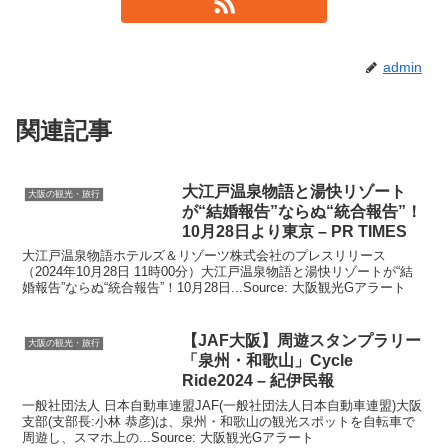
admin
関連記事
大江戸温泉物語と湯快リゾート
大阪の観光・旅行
が“結婚報告”ならぬ“統合報告”！
10月28日より東京 – PR TIMES
大江戸温泉物語ホテルズ＆リゾーツ株式会社のプレスリリース
（2024年10月28日 11時00分）大江戸温泉物語と湯快リゾートが“結
婚報告”ならぬ“統合報告”！10月28日...Source: 大阪観光Gアラート
【JAF
大阪
】周遊スタンプラリー
大阪の観光・旅行
「泉州・和歌山」Cycle
Ride2024 – 紀伊民報
一般社団法人 日本自動車連盟JAF(一般社団法人日本自動車連盟)大阪
支部(支部長:小林 恭彦)は、泉州・和歌山の観光スポットを自転車で
周遊し、スマホ上の...Source: 大阪観光Gアラート