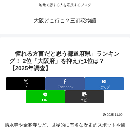
地元で恋する人を応援するブログ
大阪どこ行こ？三都恋物語
「憧れる方言だと思う都道府県」ランキン
グ！ 2位「
大阪
府」を抑えた1位は？
【2025年調査】
X
Facebook
はてブ
LINE
コピー
2025.11.09
清水寺や金閣寺など、世界的に有名な歴史的スポットや風