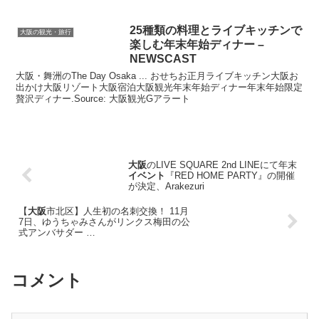
25種類の料理とライブキッチンで
大阪の観光・旅行
楽しむ年末年始ディナー –
NEWSCAST
大阪・舞洲のThe Day Osaka ... おせちお正月ライブキッチン大阪お
出かけ大阪リゾート大阪宿泊大阪観光年末年始ディナー年末年始限定
贅沢ディナー.Source: 大阪観光Gアラート
大阪
のLIVE SQUARE 2nd LINEにて年末
イベント
『RED HOME PARTY』の開催
が決定、Arakezuri
【
大阪
市北区】人生初の名刺交換！ 11月
7日、ゆうちゃみさんがリンクス梅田の公
式アンバサダー …
コメント