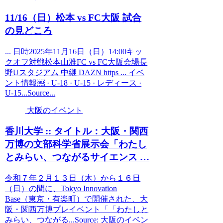
11/16（日）松本 vs FC
大阪
試合
の見どころ
... 日時2025年11月16日（日）14:00キッ
クオフ対戦松本山雅FC vs FC大阪会場長
野Uスタジアム 中継 DAZN https ... イベ
ント情報￼ · U-18 · U-15 · レディース ·
U-15...Source...
大阪のイベント
香川大学 :: タイトル：
大阪
・関西
万博の文部科学省展示会「わたし
とみらい、つながるサイエンス …
令和７年２月１３日（木）から１６日
（日）の間に、Tokyo Innovation
Base（東京・有楽町）で開催された、大
阪・関西万博プレイベント「「わたしと
みらい、つながる...Source: 大阪のイベン