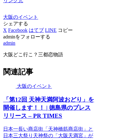
リンク元
大阪のイベント
シェアする
X
Facebook
はてブ
LINE
コピー
adminをフォローする
admin
大阪どこ行こ？三都恋物語
関連記事
大阪のイベント
「第12回 天神天満阿波おどり」を
開催します！！ | 徳島県のプレス
リリース – PR TIMES
日本一長い商店街「天神橋筋商店街」と
日本三大祭り天神祭の「大阪天満宮」が