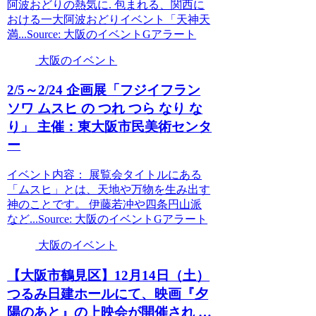
阿波おどりの熱気に. 包まれる、関西に
おける一大阿波おどりイベント「天神天
満...Source: 大阪のイベントGアラート
大阪のイベント
2/5～2/24 企画展「フジイフラン
ソワ ムスヒ の つれ つら なり な
り」 主催：東
大阪
市民美術センタ
ー
イベント内容： 展覧会タイトルにある
「ムスヒ」とは、天地や万物を生み出す
神のことです。 伊藤若冲や四条円山派
など...Source: 大阪のイベントGアラート
大阪のイベント
【
大阪
市鶴見区】12月14日（土）
つるみ日建ホールにて、映画『夕
陽のあと』の上映会が開催され …