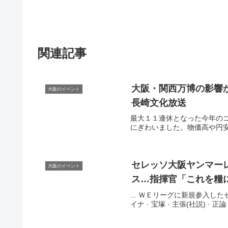
関連記事
大阪
・関西万博の影響か
大阪のイベント
長崎文化放送
最大１１連休となった今年の
にぎわいました。物価高や円安の
セレッソ
大阪
ヤンマー
大阪のイベント
ス…指揮官「これを糧に
... ＷＥリーグに新規参入したセレッ
イナ · 宝塚 · 主張(社説) · 正