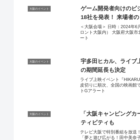
ゲーム開発者向けのビ
大阪のイベント
18社を発表！ 来場者の
＜大阪会場＞ 日時：2024年
ロント大阪内） 大阪府大阪市北区大
ート
宇多田ヒカル、ライブ
大阪のイベント
の期間延長も決定
ライブ上映イベント『HIKARU UT
皮切りに順次、全国の映画館で開催
トGアラート
「
大阪
キャンピングカー
大阪のイベント
ティビティも
テレビ大阪で特別番組を放送！
「夢と遊び広がる！田中美奈子..