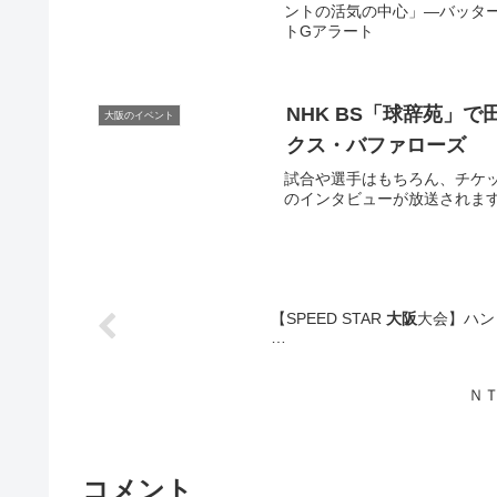
ントの活気の中心」―バッターニ氏【
トGアラート
NHK BS「球辞苑」
大阪のイベント
クス・バファローズ
試合や選手はもちろん、チケッ
のインタビューが放送されます！
【SPEED STAR
大阪
大会】ハン
…
ＮＴ
コメント