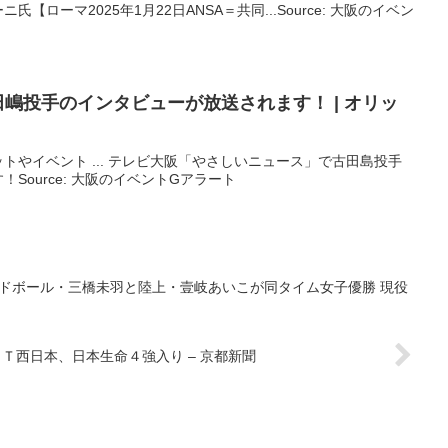
ローマ2025年1月22日ANSA＝共同...Source: 大阪のイベン
で田嶋投手のインタビューが放送されます！ | オリッ
トやイベント ... テレビ大阪「やさしいニュース」で古田島投手
Source: 大阪のイベントGアラート
ドボール・三橋未羽と陸上・壹岐あいこが同タイム女子優勝 現役
Ｔ西日本、日本生命４強入り – 京都新聞