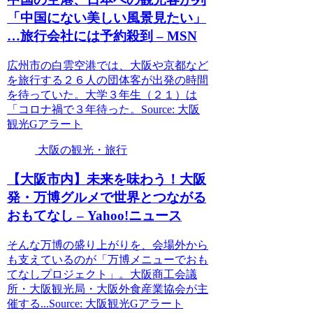
「中国にない美しい風景見たい」
…旅行会社には予約殺到 – MSN
広州市の白雲空港では、大阪や京都など
を旅行する２６人の団体客が出発の時間
を待っていた。大学３年生（２１）は
「コロナ禍で３年待った。Source: 大阪
観光Gアラート
大阪の観光・旅行
【
大阪
市内】未来を味わう！
大阪
発・万博グルメで世界とつながる
おもてなし – Yahoo!ニュース
そんな万博の盛り上がりを、会場外から
も支えているのが「万博メニューでおも
てなしプロジェクト」。大阪商工会議
所・大阪観光局・大阪外食産業協会が主
催する...Source: 大阪観光Gアラート