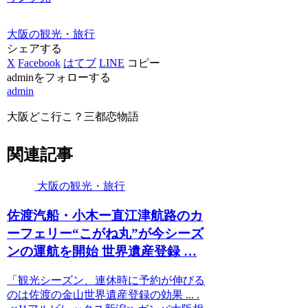
大阪の観光・旅行
シェアする
X
Facebook
はてブ
LINE
コピー
adminをフォローする
admin
大阪どこ行こ？三都恋物語
関連記事
大阪の観光・旅行
佐渡汽船・小木ー直江津航路のカ
ーフェリー“こがね丸”が今シーズ
ンの運航を開始 世界遺産登録 …
「観光シーズン、連休時に予約が伸びる
のは佐渡の金山世界遺産登録の効果 ... .