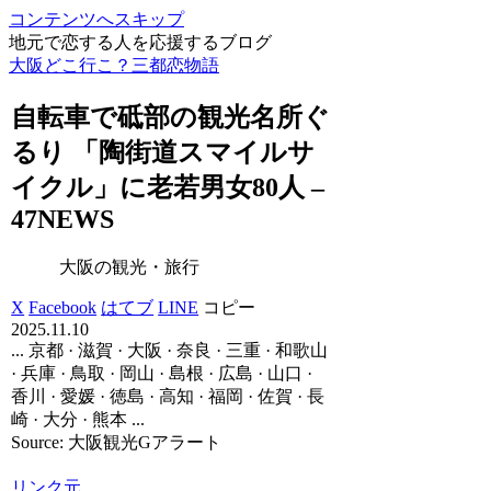
コンテンツへスキップ
地元で恋する人を応援するブログ
大阪どこ行こ？三都恋物語
自転車で砥部の
観光
名所ぐ
るり 「陶街道スマイルサ
イクル」に老若男女80人 –
47NEWS
大阪の観光・旅行
X
Facebook
はてブ
LINE
コピー
2025.11.10
... 京都 · 滋賀 · 大阪 · 奈良 · 三重 · 和歌山
· 兵庫 · 鳥取 · 岡山 · 島根 · 広島 · 山口 ·
香川 · 愛媛 · 徳島 · 高知 · 福岡 · 佐賀 · 長
崎 · 大分 · 熊本 ...
Source: 大阪観光Gアラート
リンク元