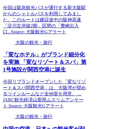
今回は阪急観光バスが運行する新大阪駅
からのシャトルバスを利用してみまし
た。このルートは建設途中の阪神高速
「淀川左岸線2期」区間の「豊崎出入
口...Source: 大阪観光Gアラート
大阪の観光・旅行
「変なホテル」がブランド細分化
を実施 「変なリゾート＆スパ」第
1号施設が関西空港に誕生
今回リブランドオープンした「変なリゾ
ート＆スパ関西空港」は、大阪湾が望め
るツインルームなど全98室を用意。 ...
JARC観光経済山梨県ムスリムアンケー
ト.Source: 大阪観光Gアラート
大阪の観光・旅行
中国の空港、日本への
観光
客が列