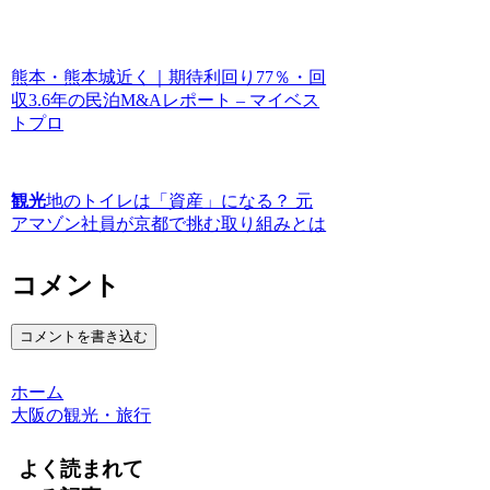
熊本・熊本城近く｜期待利回り77％・回
収3.6年の民泊M&Aレポート – マイベス
トプロ
観光
地のトイレは「資産」になる？ 元
アマゾン社員が京都で挑む取り組みとは
コメント
コメントを書き込む
ホーム
大阪の観光・旅行
よく読まれて