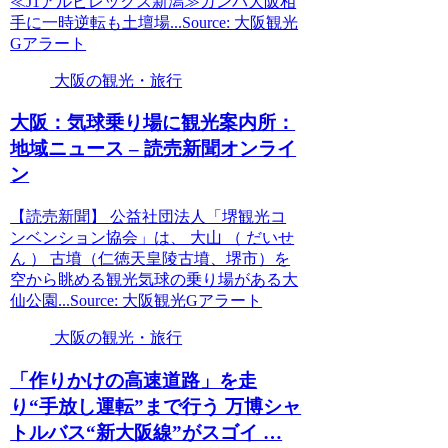
≪J1アルビレックス新潟≫ガンバ大阪相
手に一時逆転も土壇場...Source: 大阪観光
Gアラート
大阪の観光・旅行
大阪
：気球乗り場に
観光
案内所：
地域ニュース – 読売新聞オンライ
ン
【読売新聞】 公益社団法人「堺観光コ
ンベンション協会」は、 大山 （ だいせ
ん ） 古墳（仁徳天皇陵古墳、堺市）を
空から眺める観光気球の乗り場がある大
仙公園...Source: 大阪観光Gアラート
大阪の観光・旅行
「作りかけの高速道路」を走
り“手放し運転”まで行う 万博シャ
トルバス“新
大阪
線”がスゴイ …