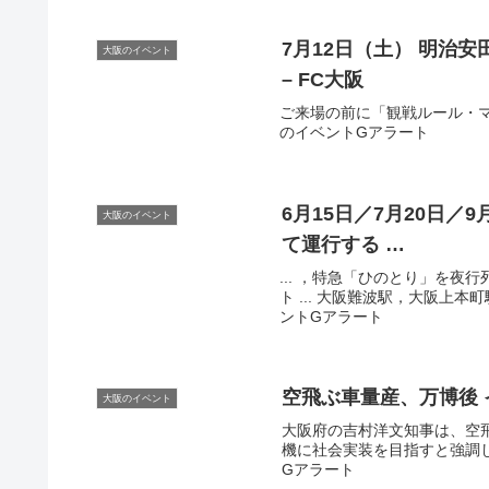
7月12日（土） 明治安
大阪のイベント
– FC
大阪
ご来場の前に「観戦ルール・マナ
のイベントGアラート
6月15日／7月20日／
大阪のイベント
て運行する …
... ，特急「ひのとり」を
ト ... 大阪難波駅，大阪上本
ントGアラート
空飛ぶ車量産、万博後
大阪のイベント
大阪府の吉村洋文知事は、空
機に社会実装を目指すと強調して
Gアラート