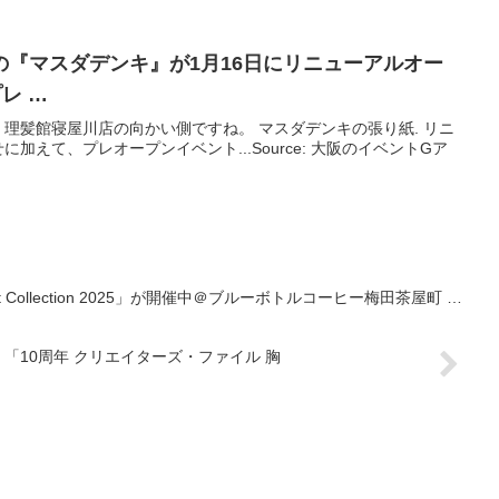
の『マスダデンキ』が1月16日にリニューアルオー
レ …
理髪館寝屋川店の向かい側ですね。 マスダデンキの張り紙. リニ
加えて、プレオープンイベント...Source: 大阪のイベントGア
iday Gift Collection 2025」が開催中＠ブルーボトルコーヒー梅田茶屋町 …
 「10周年 クリエイターズ・ファイル 胸