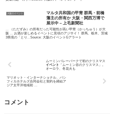
マルタ共和国の甲冑 群馬・前橋
大阪のイベント
藩主の所有か
大阪
・関西万博で
展示中 – 上毛新聞社
... （ただずみ）の所有だった可能性が高い甲冑（かっちゅう）が大
阪 ... お酒が楽しめるイベントに見頃のアジサイ！ 群馬、栃木、茨城
3県境の「とり...Source: 大阪のイベントGアラート
ムーミンバレーパークで初のクリスマス
イベント
「ムーミン谷のクリスマス」。
オーロラ、冬花火も
マリオット・インターナショナル、パシ
フィカホテルズ合同会社と契約を締結ア
ジア太平洋地域初 …
コメント