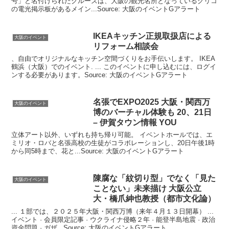
号」と名付けられたクルーズは、大阪の観光名所となっているグリコ
の電光掲示板があるメイン...Source: 大阪のイベントGアラート
IKEAキッチン正規取扱店による
大阪のイベント
リフォーム相談会
、自由でオリジナルなキッチン空間づくりをお手伝いします。 IKEA
鶴浜（大阪）でのイベント. ... このイベントに申し込むには、ログイ
ンする必要があります。Source: 大阪のイベントGアラート
名張でEXPO2025
大阪
・関西万
大阪のイベント
博のバーチャル体験も 20、21日
– 伊賀タウン情報 YOU
立体アート以外、いずれも持ち帰り可能。 イベントホールでは、エ
ミリオ・ロバと名張高校の生徒がコラボレーションし、20日午後1時
から同5時まで、花と...Source: 大阪のイベントGアラート
陳腐な「紋切り型」でなく「見た
大阪のイベント
ことない」未来描け
大阪
公立
大・橋爪紳也教授（都市文化論）
... １部では、２０２５年大阪・関西万博（来年４月１３日開幕） ...
イベント · 会員限定記事 · ウクライナ侵略２年 · 能登半島地震 · 政治
資金問題 · ガザ...Source: 大阪のイベントGアラート