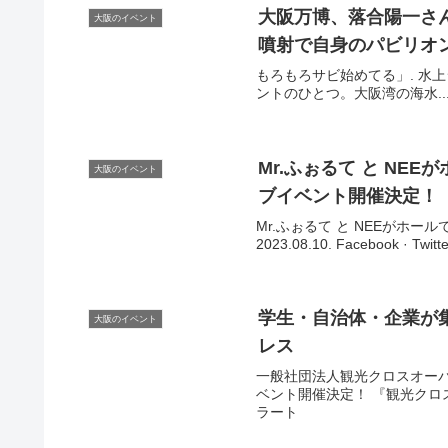
大阪
万博、落合陽一さ
大阪のイベント
噴射で自身のパビリオン
もろもろサビ始めてる」. 水
ントのひとつ。大阪湾の海水...
Mr.ふぉるて と NE
大阪のイベント
ブ
イベント
開催決定！
Mr.ふぉるて と NEEがホ
2023.08.10. Facebook · Tw
学生・自治体・企業が集
大阪のイベント
レス
一般社団法人観光クロスオーバ
ベント開催決定！ 『観光クロスオ
ラート