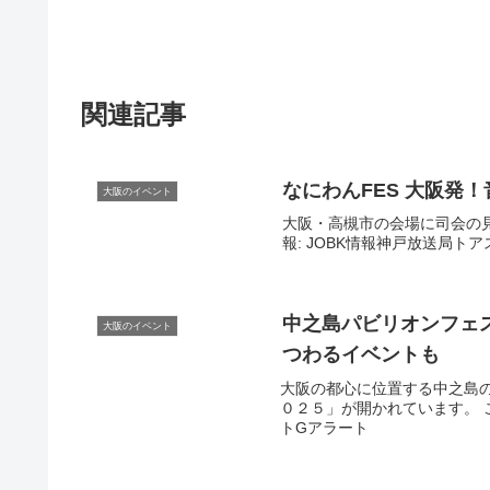
関連記事
なにわんFES
大阪
発！
大阪のイベント
大阪・高槻市の会場に司会の見
報: JOBK情報神戸放送局トアス
中之島パビリオンフェス
大阪のイベント
つわる
イベント
も
大阪の都心に位置する中之島
０２５」が開かれています。 こ
トGアラート