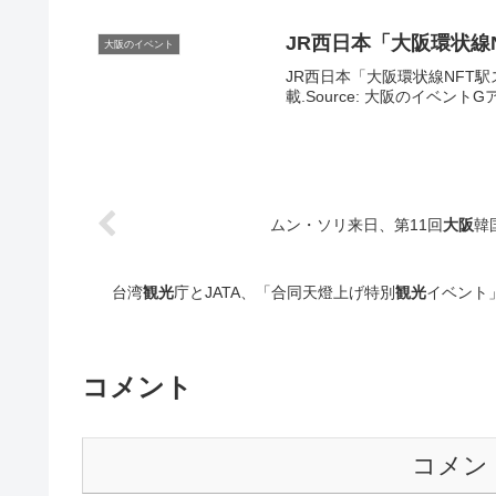
JR西日本「
大阪
環状線
大阪のイベント
JR西日本「大阪環状線NFT駅
載.Source: 大阪のイベント
ムン・ソリ来日、第11回
大阪
韓
台湾
観光
庁とJATA、「合同天燈上げ特別
観光
イベント」
コメント
コメン