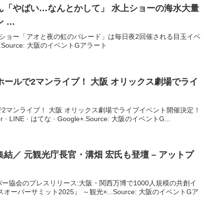
ん「やばい…なんとかして」 水上ショーの海水大量
 …
上ショー「アオと夜の虹のパレード」は毎日夜2回催される目玉イベ
Source: 大阪のイベントGアラート
Eがホールで2マンライブ！
大阪
オリックス劇場でライ
ールで2マンライブ！ 大阪 オリックス劇場でライブイベント開催決定！
itter · LINE · はてな · Google+.Source: 大阪のイベントG...
結／ 元観光庁長官・溝畑 宏氏も登壇 – アットプ
ー協会のプレスリリース:大阪・関西万博で1000人規模の共創イ
ーバーサミット2025』 ～観光×...Source: 大阪のイベントGア