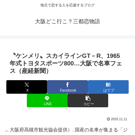
地元で恋する人を応援するブログ
大阪どこ行こ？三都恋物語
〝ケンメリ〟スカイラインGT－R、1965
年式トヨタスポーツ800…
大阪
で名車フェ
ス（産経新聞）
X
Facebook
はてブ
LINE
コピー
2025.11.11
... 大阪府高槻市観光協会提供）. 国産の名車が集まる「ジ