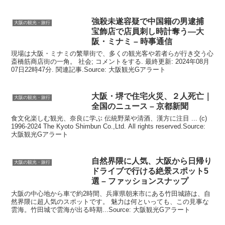
強殺未遂容疑で中国籍の男逮捕
大阪の観光・旅行
宝飾店で店員刺し時計奪う―
大
阪
・ミナミ – 時事通信
現場は大阪・ミナミの繁華街で、多くの観光客や若者らが行き交う心
斎橋筋商店街の一角。 社会; コメントをする. 最終更新: 2024年08月
07日22時47分. 関連記事.Source: 大阪観光Gアラート
大阪
・堺で住宅火災、２人死亡｜
大阪の観光・旅行
全国のニュース – 京都新聞
食文化楽しむ観光、奈良に学ぶ 伝統野菜や清酒、漢方に注目 ... (c)
1996-2024 The Kyoto Shimbun Co.,Ltd. All rights reserved.Source:
大阪観光Gアラート
自然界隈に人気、
大阪
から日帰り
大阪の観光・旅行
ドライブで行ける絶景スポット5
選 – ファッションスナップ
大阪の中心地から車で約2時間、兵庫県朝来市にある竹田城跡は、自
然界隈に超人気のスポットです。 魅力は何といっても、この見事な
雲海。竹田城で雲海が出る時期...Source: 大阪観光Gアラート