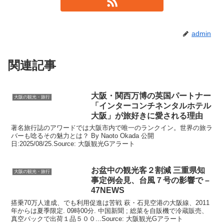
admin
関連記事
大阪
・関西万博の英国パートナー
大阪の観光・旅行
「インターコンチネンタルホテル
大阪
」が旅好きに愛される理由
著名旅行誌のアワードでは大阪市内で唯一のランクイン。世界の旅ラ
バーも唸るその魅力とは？ By Naoto Okada 公開
日:2025/08/25.Source: 大阪観光Gアラート
お盆中の
観光
客２割減 三重県知
大阪の観光・旅行
事定例会見、台風７号の影響で –
47NEWS
搭乗70万人達成、でも利用促進は苦戦 萩・石見空港の大阪線、2011
年からは夏季限定. 09時00分. 中国新聞 ; 総菜を自販機で冷蔵販売、
真空パックで出荷１品５００...Source: 大阪観光Gアラート