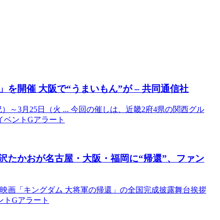
り」を開催
大阪
で“うまいもん”が – 共同通信社
～3月25日（火 ... 今回の催しは、近畿2府4県の関西グル
のイベントGアラート
沢たかおが名古屋・
大阪
・福岡に“帰還”、ファン
た映画「キングダム 大将軍の帰還」の全国完成披露舞台挨拶
ベントGアラート