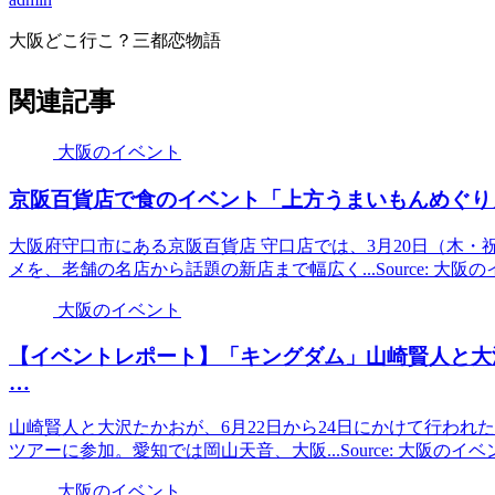
大阪どこ行こ？三都恋物語
関連記事
大阪のイベント
京阪百貨店で食の
イベント
「上方うまいもんめぐ
大阪府守口市にある京阪百貨店 守口店では、3月20日（木・祝）
メを、老舗の名店から話題の新店まで幅広く...Source: 大阪
大阪のイベント
【
イベント
レポート】「キングダム」山崎賢人と大
…
山崎賢人と大沢たかおが、6月22日から24日にかけて行われ
ツアーに参加。愛知では岡山天音、大阪...Source: 大阪のイ
大阪のイベント