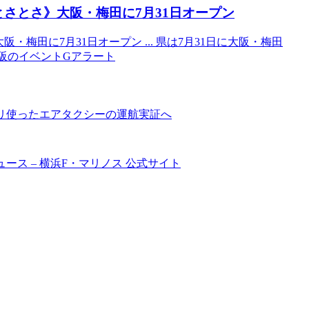
 とさとさ》
大阪
・梅田に7月31日オープン
大阪・梅田に7月31日オープン ... 県は7月31日に大阪・梅田
e: 大阪のイベントGアラート
リ使ったエアタクシーの運航実証へ
| ニュース – 横浜F・マリノス 公式サイト