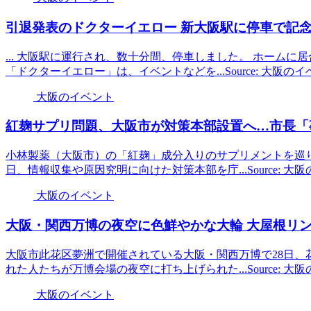
引退発表のドクターイエロー 新
大阪
駅に停車で記念
... 大阪駅に運行され、数十分間、停車しました。 ホーム
「ドクターイエロー」は、イベントなどを...Source: 大阪の
大阪のイベント
紅麹サプリ問題、
大阪
市が対策本部設置へ…市長「
小林製薬（大阪市）の「紅麹」成分入りのサプリメントを巡
日、情報収集や原因究明に向けた対策本部を庁...Source: 
大阪のイベント
大阪
・関西万博の夜空に色鮮やかな大輪 大屋根リング
大阪市此花区夢洲で開催されている大阪・関西万博で28日、花火イベ
れた人たちが万博会場の夜空に打ち上げられた...Source: 
大阪のイベント