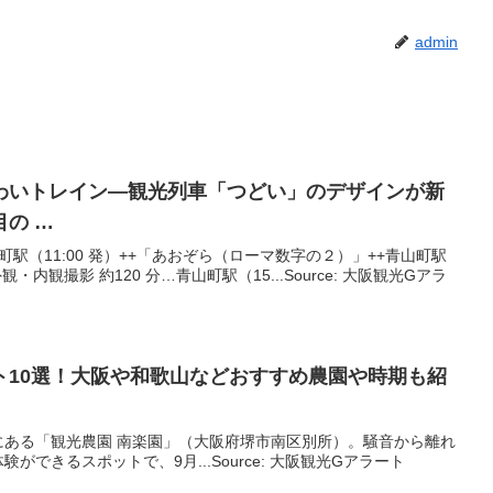
admin
わいトレイン―
観光
列車「つどい」のデザインが新
の …
町駅（11:00 発）++「あおぞら（ローマ数字の２）」++青山町駅
観・内観撮影 約120 分…青山町駅（15...Source: 大阪観光Gアラ
10選！
大阪
や和歌山などおすすめ農園や時期も紹
にある「観光農園 南楽園」（大阪府堺市南区別所）。騒音から離れ
できるスポットで、9月...Source: 大阪観光Gアラート