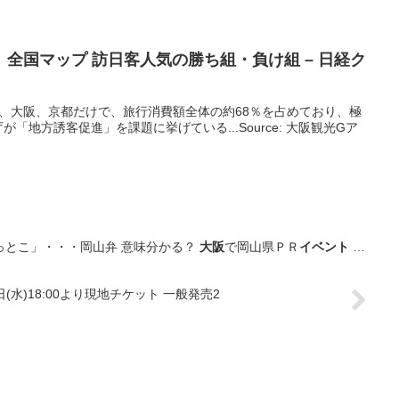
全国マップ 訪日客人気の勝ち組・負け組 – 日経ク
、大阪、京都だけで、旅行消費額全体の約68％を占めており、極
「地方誘客促進」を課題に挙げている...Source: 大阪観光Gア
っとこ」・・・岡山弁 意味分かる？
大阪
で岡山県ＰＲ
イベント
…
2日(水)18:00より現地チケット 一般発売2