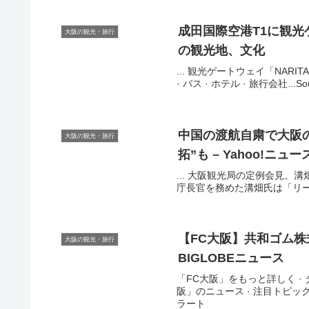
成田国際空港T1に
観光
大阪の観光・旅行
の
観光
地、文化
... 観光ゲートウェイ「NARITA
· バス · ホテル · 旅行会社...
中国の渡航自粛で
大阪
大阪の観光・旅行
拓”も – Yahoo!ニュー
... 大阪観光局の定例会見。溝
庁長官を務めた溝畑氏は「リーマ
【FC
大阪
】共和ゴム株
大阪の観光・旅行
BIGLOBEニュース
「FC大阪」をもっと詳しく · タ
阪」のニュース · 注目トピックス
ラート