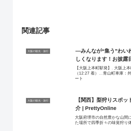
関連記事
―みんなが“集う”わい
大阪の観光・旅行
しくなります！お披露目
【大阪上本町駅発】. 大阪上本
（12:27 着）…青山町車庫：外
ート
【関西】梨狩りスポット
大阪の観光・旅行
介 | PrettyOnline
大阪府堺市の自然豊かな山間
た場所で四季折々の味覚狩り体験が