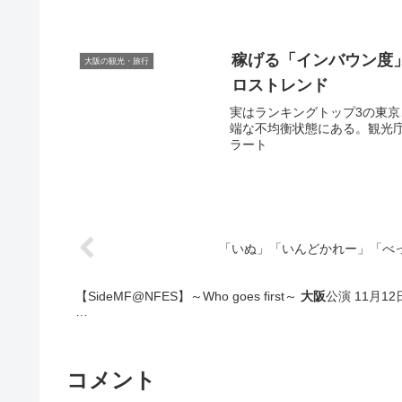
稼げる「インバウン度」
大阪の観光・旅行
ロストレンド
実はランキングトップ3の東京
端な不均衡状態にある。観光庁が
ラート
「いぬ」「いんどかれー」「べ
【SideMF@NFES】～Who goes first～
大阪
公演 11月1
…
コメント