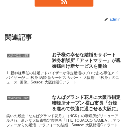
admin
関連記事
お子様の幸せな結婚をサポート
大阪の恋活・婚活
独身相談所「アットマリー」が親
御様向け新サービスを開始
1. 親御様専任の結婚アドバイザーが伴走婚活のプロである専任アド
バイザーが ... 独身 結婚 新サービス サポート 大阪府. 「独身」のニ
ュース. 画像...Source: 大阪婚活Gアラート
なんばグランド花月に
大阪
市指定
大阪の恋活・婚活
喫煙所オープン 横山市長「分煙
を進めて快適に過ごせる
大阪
に」
笑いの殿堂「なんばグランド花月」（NGK）の喫煙所がリニューア
ルされ、新たな大阪市指定喫煙所「THE TOBACCO NAMBA ... アラ
フォーからの婚活. アラフォーの結婚...Source: 大阪婚活Gアラート