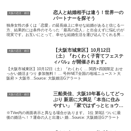
恋人と結婚相手は違う！世界一の
大阪の恋活・婚活
パートナーを探そう
独身女性の多くは「恋愛」の延長線上に幸せな結婚があると信じる一
方、結果的には条件のそろった「最高の恋人」と出会えずに悩むのが
現実です。お互いにとって、幸せな結婚生活を運び込んでくれる男性
パートナーを見分けるポイントをご紹介します。Sourc...
【
大阪
市城東区】10月12日
大阪の恋活・婚活
（土）『わくわく子育てフェステ
ィバル』が開催されます。
【大阪市城東区】10月12日（土）『わくわく ... 関西+四国限定 おせ
っかい婚活まつり 参加無料！ ... 号外NET全国の地域ニュース > 大
阪府 > 大阪市...Source: 大阪婚活Gアラート
三船美佳、
大阪
10年暮らしてどっ
大阪の恋活・婚活
ぷり 新居に大満足「本当に住み
やすい」「家ではずっとヒョウ
柄」
※TVer内の画面表示と異なる場合があります。 1位 第9話 ついに最
後の婚活へ！？運命の人と出逢い 婚...Source: 大阪婚活Gアラート