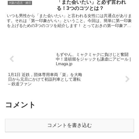
「また会いたい」と必ず言われ
大阪の恋活・婚活
る！3つのコツとは？
いつも男性から「また会いたい」と言われる女性には共通点がありま
す。それは「第一印象がいい」ということ。今回は、簡単に第一印象
を上げるための3つのコツを紹介します！ とっておきの第一印象アッ
プのコツを、ぜひ今日から試してみてくださいね。Sou...
もずやん、ミャクミャクに負けじと奮闘
中！道頓堀をジャックも謙虚にアピール |
Lmaga.jp
1月1日 近鉄，団体専用車両「楽」を大晦
日から元旦にかけて初詣列車として運転
– 鉄道ファン
コメント
コメントを書き込む