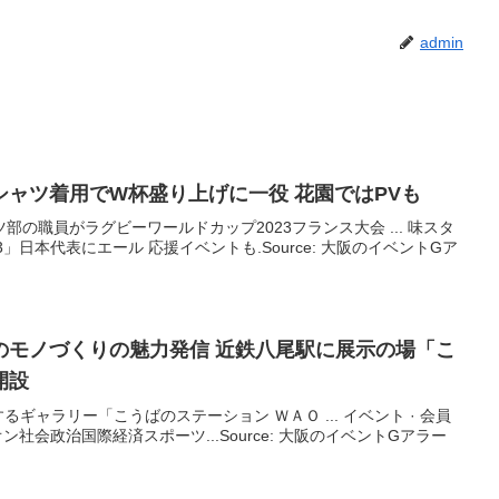
admin
シャツ着用でW杯盛り上げに一役 花園ではPVも
の職員がラグビーワールドカップ2023フランス大会 ... 味スタ
」日本代表にエール 応援イベントも.Source: 大阪のイベントGア
のモノづくりの魅力発信 近鉄八尾駅に展示の場「こ
開設
ギャラリー「こうばのステーション ＷＡＯ ... イベント · 会員
ン社会政治国際経済スポーツ...Source: 大阪のイベントGアラー