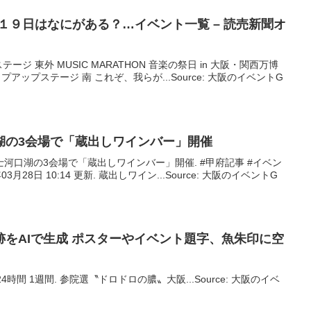
月１９日はなにがある？…
イベント
一覧 – 読売新聞オ
ジ 東外 MUSIC MARATHON 音楽の祭日 in 大阪・関西万博
 ◇ポップアップステージ 南 これぞ、我らが...Source: 大阪のイベントG
湖の3会場で「蔵出しワインバー」開催
河口湖の3会場で「蔵出しワインバー」開催. #甲府記事 #イベン
3月28日 10:14 更新. 蔵出しワイン...Source: 大阪のイベントG
をAIで生成 ポスターや
イベント
題字、魚朱印に空
4時間 1週間. 参院選〝ドロドロの膿〟大阪...Source: 大阪のイベ