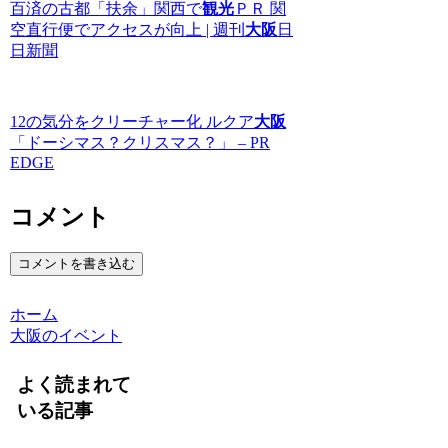
百済の古都「扶余」関西で
観光
ＰＲ 関
空直行便でアクセスが向上 | 週刊
大阪
日
日新聞
12の気分をクリーチャー化 ルクア
大阪
「ドーシマス？クリスマス？」 – PR
EDGE
コメント
コメントを書き込む
ホーム
大阪のイベント
よく読まれて
いる記事