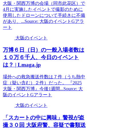
大阪・関西万博の会場（同市此花区）で
4月に実施したイベントで撮影のために
使用したドローンについて手続きに不備
があり、...Source: 大阪のイベントGアラ
ート
大阪のイベント
万博６日（日）の一般入場者数は
１０万６千人、今日の
イベント
は？ | Lmaga.jp
場外への救急搬送件数は７件（うち熱中
症（疑い含む）２件）だった。 『2025
大阪・関西万博』今後1週間...Source: 大
阪のイベントGアラート
大阪のイベント
「スカートの中に興味」警視が盗
撮３０回
大阪
府警、容疑で書類送