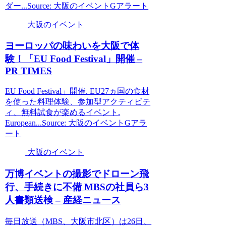
ダー...Source: 大阪のイベントGアラート
大阪のイベント
ヨーロッパの味わいを
大阪
で体
験！「EU Food Festival」開催 –
PR TIMES
EU Food Festival」開催. EU27ヵ国の食材
を使った料理体験、参加型アクティビテ
ィ、無料試食が楽めるイベント.
European...Source: 大阪のイベントGアラ
ート
大阪のイベント
万博
イベント
の撮影でドローン飛
行、手続きに不備 MBSの社員ら3
人書類送検 – 産経ニュース
毎日放送（MBS、大阪市北区）は26日、