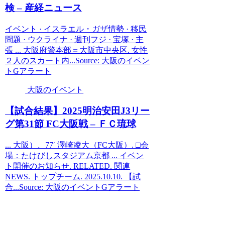
検 – 産経ニュース
イベント · イスラエル・ガザ情勢 · 移民
問題 · ウクライナ · 週刊フジ · 宝塚 · 主
張 ... 大阪府警本部＝大阪市中央区. 女性
２人のスカート内...Source: 大阪のイベン
トGアラート
大阪のイベント
【試合結果】2025明治安田J3リー
グ第31節 FC
大阪
戦 – ＦＣ琉球
... 大阪）、77′ 澤崎凌大（FC大阪）. □会
場：たけびしスタジアム京都 ... イベン
ト開催のお知らせ. RELATED. 関連
NEWS. トップチーム. 2025.10.10. 【試
合...Source: 大阪のイベントGアラート