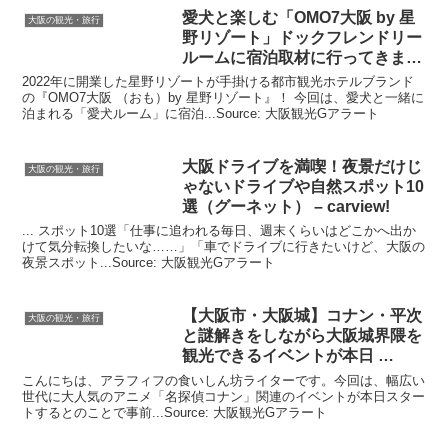
愛犬と楽しむ「OMO7
大阪
by 星
大阪の観光・旅行
野リゾート」ドックフレンドリー
ルームに宿泊取材に行ってきまし
た
2022年に開業した星野リゾートが手掛ける都市観光ホテルブランド
の『OMO7大阪 （おも）by 星野リゾート』！ 今回は、愛犬と一緒に
泊まれる「愛犬ルーム」に宿泊...Source: 大阪観光Gアラート
大阪
ドライブを満喫！夜景だけじ
大阪の観光・旅行
ゃないドライブや自然スポット10
選（グーネット） – carview!
... スポット10選「仕事に追われる毎日、週末くらいはどこかへ出か
けて気分転換したいな……」「車でドライブに行きたいけど、大阪の
夜景スポット...Source: 大阪観光Gアラート
【
大阪
市・
大阪
城】コナン・平次
大阪の観光・旅行
と謎解きをしながら
大阪
城界隈を
観光
できるイベントが本日 …
こんにちは、アラフィフの食いしん坊ライターです。今回は、幅広い
世代に大人気のアニメ「名探偵コナン」関連のイベントが本日スター
トするとのことで事前...Source: 大阪観光Gアラート