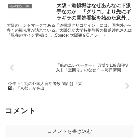
大阪
・道頓堀はなぜあんなにド派
大阪の観光・旅行
手なのか…「グリコ」より先にギ
ラギラの電飾看板を始めた意外
…
大阪のランドマークである「道頓堀グリコサイン」には、国内外から
多くの観光客が訪れている。大阪公立大学特別教授の橋爪紳也さんは
「現在のサイン看板は、...Source: 大阪観光Gアラート
「船のエレベーター」 万博で186億円投
入も「空回り」のなぜ？ – 毎日新聞
今年上半期の外国人宿泊者数 関西は「
大
阪
」「京都」が突出
コメント
コメントを書き込む