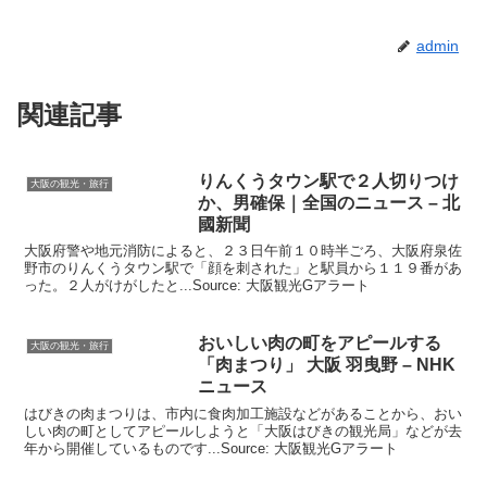
admin
関連記事
りんくうタウン駅で２人切りつけ
大阪の観光・旅行
か、男確保｜全国のニュース – 北
國新聞
大阪府警や地元消防によると、２３日午前１０時半ごろ、大阪府泉佐
野市のりんくうタウン駅で「顔を刺された」と駅員から１１９番があ
った。２人がけがしたと...Source: 大阪観光Gアラート
おいしい肉の町をアピールする
大阪の観光・旅行
「肉まつり」
大阪
羽曳野 – NHK
ニュース
はびきの肉まつりは、市内に食肉加工施設などがあることから、おい
しい肉の町としてアピールしようと「大阪はびきの観光局」などが去
年から開催しているものです...Source: 大阪観光Gアラート