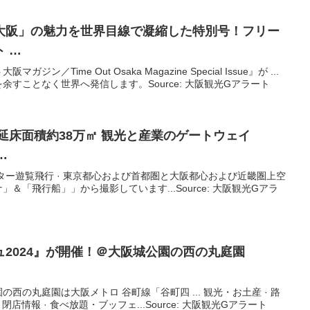
大阪
」の魅力を世界目線で凝縮した特別号！フリー
 …
／Time Out Osaka Magazine Special Issue』が ...
すことなく世界へ発信します。Source: 大阪観光Gアラート
延床面積約38万㎡
観光
と産業のゲートウェイ
…
ター遊覧飛行 · 東京都心および首都圏と大阪都心および近畿圏上空
＆「飛行船」」から撮影しています...Source: 大阪観光Gアラ
2024』が開催！＠
大阪
城公園の西の丸庭園
西の丸庭園は大阪メトロ 谷町線「谷町四 ... 観光・お土産 · 路
店情報 · 食べ放題・ブッフェ...Source: 大阪観光Gアラート