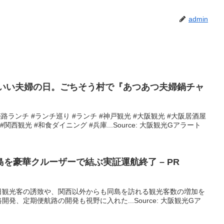
admin
はいい夫婦の日。ごちそう村で『あつあつ夫婦鍋チャ
#姫路ランチ #ランチ巡り #ランチ #神戸観光 #大阪観光 #大阪居酒屋
関西観光 #和食ダイニング #兵庫...Source: 大阪観光Gアラート
を豪華クルーザーで結ぶ実証運航終了 – PR
日観光客の誘致や、関西以外からも同島を訪れる観光客数の増加を
発、定期便航路の開発も視野に入れた...Source: 大阪観光Gア