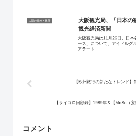
大阪観光
局、「日本の
大阪の観光・旅行
観光
経済新聞
大阪観光局は11月26日、日
ース」について、アイドルグループ
アラート
【欧州旅行の新たなトレンド】
…
【サイコロ回顧録】1989年＆【MoSo（
コメント