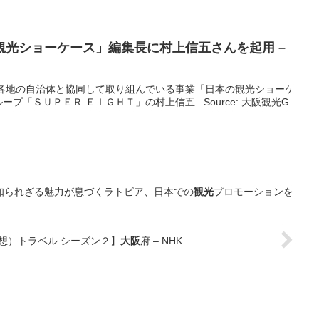
観光
ショーケース」編集長に村上信五さんを起用 –
本各地の自治体と協同して取り組んでいる事業「日本の観光ショーケ
「ＳＵＰＥＲ ＥＩＧＨＴ」の村上信五...Source: 大阪観光G
知られざる魅力が息づくラトビア、日本での
観光
プロモーションを
妄想）トラベル シーズン２】
大阪
府 – NHK