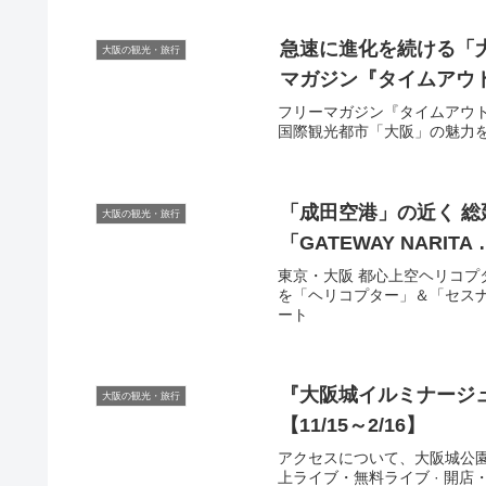
急速に進化を続ける「
大阪の観光・旅行
マガジン『タイムアウト
フリーマガジン『タイムアウト大阪マガジン
国際観光都市「大阪」の魅力を余
「成田空港」の近く 総
大阪の観光・旅行
「GATEWAY NARITA 
東京・大阪 都心上空ヘリコプ
を「ヘリコプター」＆「セスナ」
ート
『
大阪
城イルミナージュ
大阪の観光・旅行
【11/15～2/16】
アクセスについて、大阪城公園の
上ライブ・無料ライブ · 開店・閉