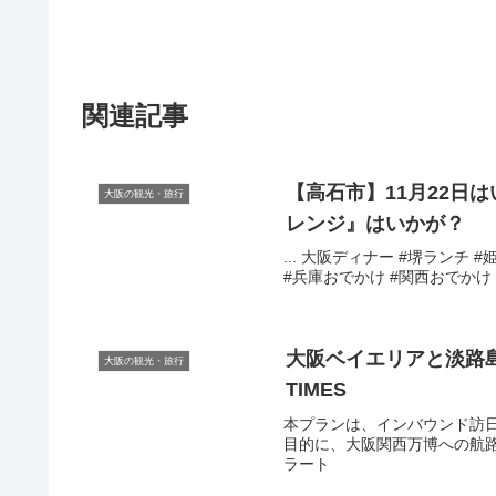
関連記事
【高石市】11月22日
大阪の観光・旅行
レンジ』はいかが？
... 大阪ディナー #堺ランチ 
#兵庫おでかけ #関西おでかけ #
大阪
ベイエリアと淡路島
大阪の観光・旅行
TIMES
本プランは、インバウンド訪
目的に、大阪関西万博への航路開
ラート