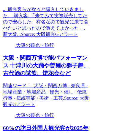
... 観光客らが次々と購入していきまし
た。 購入客. 「来てみて実際販売してた
ので安心した。有名なので観光に来て食
べたいと思ったので買えてよかった」.
新大阪...Source: 大阪観光Gアラート
大阪の観光・旅行
大阪
・関西万博で能パフォーマン
ス 十津川の大踊や曽爾の獅子舞、
古代酒の試飲、燈花会など
関連ワード：. 大阪・関西万博 · 奈良県 ·
地場産業・地場産品 · 観光・催し · 伝統
行事 · 伝統芸能 · 美術・工芸.Source: 大阪
観光Gアラート
大阪の観光・旅行
60%の訪日外国人
観光
客が2025年