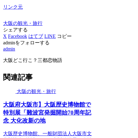
リンク元
大阪の観光・旅行
シェアする
X
Facebook
はてブ
LINE
コピー
adminをフォローする
admin
大阪どこ行こ？三都恋物語
関連記事
大阪の観光・旅行
大阪
府
大阪
市】
大阪
歴史博物館で
特別展「難波宮発掘開始70周年記
念 大化改新の地
大阪歴史博物館、一般財団法人大阪市文