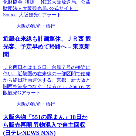
化財協会. 後援： NHK大阪放送局、公益
財団法人大阪観光局. 公式サイト：
Source: 大阪観光Gアラート
大阪の観光・旅行
近畿在来線も計画運休、ＪＲ西
観
光
客、予定早めて帰路へ – 東京新
聞
ＪＲ西日本は１５日、台風７号の接近に
伴い、近畿圏の在来線の一部区間で始発
から終日計画運休する。京都、新大阪と
関西空港をつなぐ「はるか」...Source: 大
阪観光Gアラート
大阪の観光・旅行
大阪
名物「551の豚まん」18日か
ら販売再開 異物混入で自主回収
(日テレNEWS NNN)