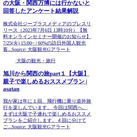
の
大阪
・関西万博には行かないと
回答したアンケート結果解説
株式会社ジープラスメディアのプレスリ
リース（2023年7月6日 13時10分）【無
料オンラインセミナー開催のお知らせ】
7/25(火) 15:00~ | 60%の訪日外国人観光
客...Source: 大阪観光Gアラート
大阪の観光・旅行
旭川から関西の旅part１【
大阪
】
親子で楽しめるおススメプラン |
asatan
我が家は年に１回、飛行機に乗り道外旅
行を楽しんでいます。 今回は関西へ。
まずは大阪で子連れで楽しめるおススメ
プランをご紹介します。４回に分けて
ご...Source: 大阪観光Gアラート