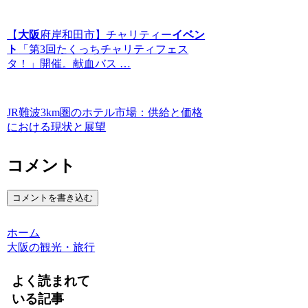
【
大阪
府岸和田市】チャリティー
イベン
ト
「第3回たくっちチャリティフェス
タ！」開催。献血バス …
JR難波3km圏のホテル市場：供給と価格
における現状と展望
コメント
コメントを書き込む
ホーム
大阪の観光・旅行
よく読まれて
いる記事