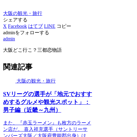
大阪の観光・旅行
シェアする
X
Facebook
はてブ
LINE
コピー
adminをフォローする
admin
大阪どこ行こ？三都恋物語
関連記事
大阪の観光・旅行
SVリーグの選手が「地元でおすす
めするグルメや
観光
スポット」：
男子編（近畿～九州）
また、『赤玉ラーメン』も枚方のラーメ
ン店だ。 喜入祥充選手（サントリーサ
ンバーズ大阪／大阪府豊能郡出身）は