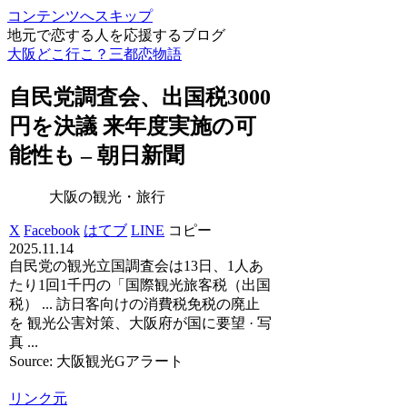
コンテンツへスキップ
地元で恋する人を応援するブログ
大阪どこ行こ？三都恋物語
自民党調査会、出国税3000
円を決議 来年度実施の可
能性も – 朝日新聞
大阪の観光・旅行
X
Facebook
はてブ
LINE
コピー
2025.11.14
自民党の観光立国調査会は13日、1人あ
たり1回1千円の「国際観光旅客税（出国
税） ... 訪日客向けの消費税免税の廃止
を 観光公害対策、大阪府が国に要望 · 写
真 ...
Source: 大阪観光Gアラート
リンク元