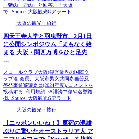
「猪肉、鹿肉」と回答。「大阪
で...Source: 大阪観光Gアラート
大阪の観光・旅行
四天王寺大学と羽曳野市、2月1日
に公開シンポジウム「まもなく始
まる
大阪
・関西万博をひと足先
…
スコールクラブ大阪(観光業界の国際ク
ラブ)副会長、大阪市男女共同参画普及
啓発事業審議委員(2024年度). コメントを
投稿する. 利用規約. ※誹謗中傷や名誉毀
損...Source: 大阪観光Gアラート
大阪の観光・旅行
【ニッポンいいね！】原宿の混雑
ぶりに驚いたオーストラリア人 ア