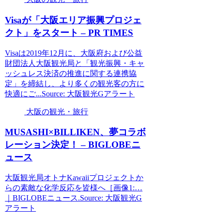
Visaが「
大阪
エリア振興プロジェ
クト」をスタート – PR TIMES
Visaは2019年12月に、大阪府および公益
財団法人大阪観光局と「観光振興・キャ
ッシュレス決済の推進に関する連携協
定」を締結し、より多くの観光客の方に
快適にご...Source: 大阪観光Gアラート
大阪の観光・旅行
MUSASHI×BILLIKEN、夢コラボ
レーション決定！ – BIGLOBEニ
ュース
大阪観光局オトナKawaiiプロジェクトか
らの素敵な化学反応を皆様へ［画像1:…
｜BIGLOBEニュース.Source: 大阪観光G
アラート