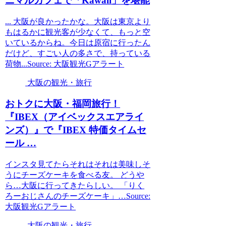
ニマルカフェで「Kawaii」を堪能
... 大阪が良かったかな。大阪は東京より
もはるかに観光客が少なくて、もっと空
いているからね。今日は原宿に行ったん
だけど、すごい人の多さで、持っている
荷物...Source: 大阪観光Gアラート
大阪の観光・旅行
おトクに
大阪
・福岡旅行！
『IBEX（アイベックスエアライ
ンズ）』で『IBEX 特価タイムセ
ール …
インスタ見てたらそれはそれは美味しそ
うにチーズケーキを食べる友。 どうや
ら…大阪に行ってきたらしい。 「りく
ろーおじさんのチーズケーキ」…Source:
大阪観光Gアラート
大阪の観光・旅行