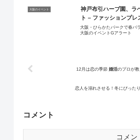
神戸布引ハーブ園、ラ
大阪のイベント
ト
– ファッションプレ
大阪・ひらかたパークで春バライベ
大阪のイベントGアラート
12月は恋の季節
婚活
のプロが教
恋人を溺れさせる！冬にぴった
コメント
コメン