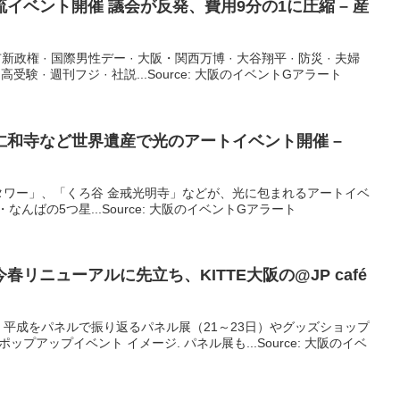
流
イベント
開催 議会が反発、費用9分の1に圧縮 – 産
新政権 · 国際男性デー · 大阪・関西万博 · 大谷翔平 · 防災 · 夫婦
中高受験 · 週刊フジ · 社説...Source: 大阪のイベントGアラート
仁和寺など世界遺産で光のアート
イベント
開催 –
タワー」、「くろ谷 金戒光明寺」などが、光に包まれるアートイベ
なんばの5つ星...Source: 大阪のイベントGアラート
春リニューアルに先立ち、KITTE
大阪
の@JP café
平成をパネルで振り返るパネル展（21～23日）やグッズショップ
ップアップイベント イメージ. パネル展も...Source: 大阪のイベ