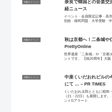
奈良で韓国との音楽交
大阪のイベント
経ニュース
イベント · 会員限定記事 · 高市
別姓 · 移民問題 · 大学受験 · 
秋は京都へ！二条城や
大阪のイベント
PrettyOnline
世界遺産「二条城」や「京都
ントです。 【祝20周年】大阪・
中座くいだおれビルの今
大阪のイベント
にて … – PR TIMES
くいだおれ太郎とともに昭和・
（21・22日）も展開します。 ポ
ントGアラート