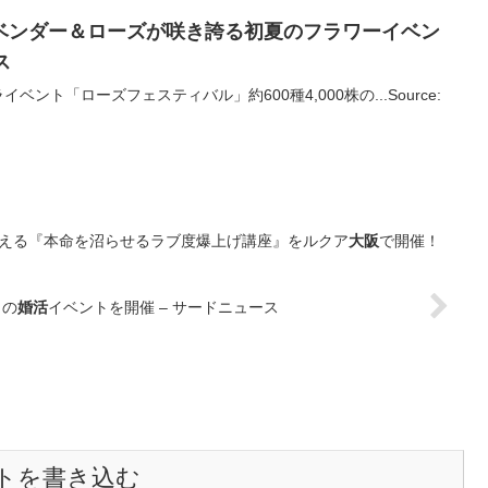
ベンダー＆ローズが咲き誇る初夏のフラワー
イベン
ス
ント「ローズフェスティバル」約600種4,000株の...Source:
える『本命を沼らせるラブ度爆上げ講座』をルクア
大阪
で開催！
りの
婚活
イベントを開催 – サードニュース
トを書き込む