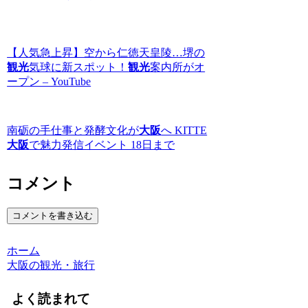
【人気急上昇】空から仁徳天皇陵…堺の
観光
気球に新スポット！
観光
案内所がオ
ープン – YouTube
南砺の手仕事と発酵文化が
大阪
へ KITTE
大阪
で魅力発信イベント 18日まで
コメント
コメントを書き込む
ホーム
大阪の観光・旅行
よく読まれて