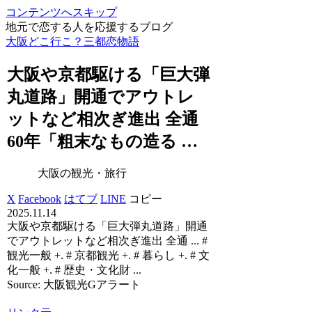
コンテンツへスキップ
地元で恋する人を応援するブログ
大阪どこ行こ？三都恋物語
大阪
や京都駆ける「巨大弾
丸道路」開通でアウトレ
ットなど相次ぎ進出 全通
60年「粗末なもの造る …
大阪の観光・旅行
X
Facebook
はてブ
LINE
コピー
2025.11.14
大阪や京都駆ける「巨大弾丸道路」開通
でアウトレットなど相次ぎ進出 全通 ... #
観光一般 +. # 京都観光 +. # 暮らし +. # 文
化一般 +. # 歴史・文化財 ...
Source: 大阪観光Gアラート