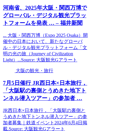
河南省、2025年
大阪
・関西万博で
グローバル・デジタル
観光
プラッ
トフォームを発表 … – 福井新聞
... 大阪・関西万博（Expo 2025 Osaka）開
催中の日本において、新たなグローバ
ル・デジタル観光プラットフォーム「文
明の光の旅（Journey of Civilization
Light）...Source: 大阪観光Gアラート
大阪の観光・旅行
7月5日催行 JR西日本×日本旅行，
「
大阪
駅の裏側とうめきた地下ト
ンネル潜入ツアー」の参加者 …
JR西日本×日本旅行，「大阪駅の裏側と
うめきた地下トンネル潜入ツアー」の参
加者募集｜鉄道イベント2024年6月4日掲
載.Source: 大阪観光Gアラート