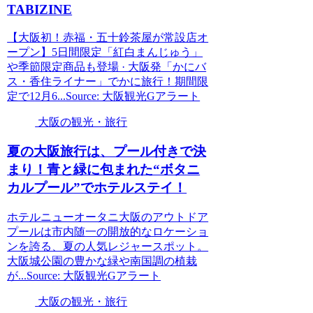
TABIZINE
【大阪初！赤福・五十鈴茶屋が常設店オ
ープン】5日間限定「紅白まんじゅう」
や季節限定商品も登場 · 大阪発「かにバ
ス・香住ライナー」でかに旅行！期間限
定で12月6...Source: 大阪観光Gアラート
大阪の観光・旅行
夏の
大阪
旅行は、プール付きで決
まり！青と緑に包まれた“ボタニ
カルプール”でホテルステイ！
ホテルニューオータニ大阪のアウトドア
プールは市内随一の開放的なロケーショ
ンを誇る、夏の人気レジャースポット。
大阪城公園の豊かな緑や南国調の植栽
が...Source: 大阪観光Gアラート
大阪の観光・旅行