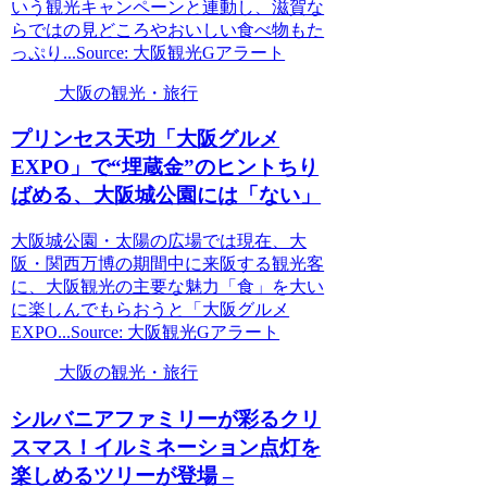
いう観光キャンペーンと連動し、滋賀な
らではの見どころやおいしい食べ物もた
っぷり...Source: 大阪観光Gアラート
大阪の観光・旅行
プリンセス天功「
大阪
グルメ
EXPO」で“埋蔵金”のヒントちり
ばめる、
大阪
城公園には「ない」
大阪城公園・太陽の広場では現在、大
阪・関西万博の期間中に来阪する観光客
に、大阪観光の主要な魅力「食」を大い
に楽しんでもらおうと「大阪グルメ
EXPO...Source: 大阪観光Gアラート
大阪の観光・旅行
シルバニアファミリーが彩るクリ
スマス！イルミネーション点灯を
楽しめるツリーが登場 –