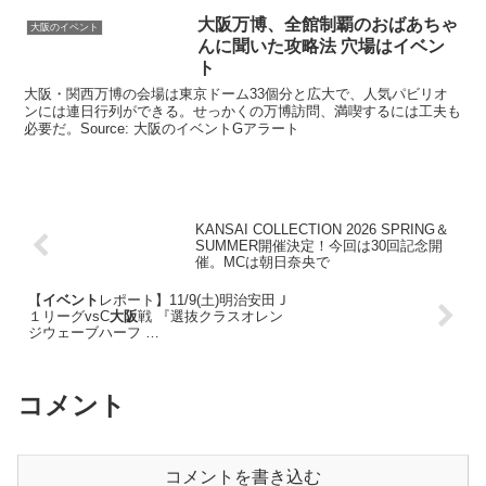
大阪
万博、全館制覇のおばあちゃ
大阪のイベント
んに聞いた攻略法 穴場は
イベン
ト
大阪・関西万博の会場は東京ドーム33個分と広大で、人気パビリオ
ンには連日行列ができる。せっかくの万博訪問、満喫するには工夫も
必要だ。Source: 大阪のイベントGアラート
KANSAI COLLECTION 2026 SPRING＆
SUMMER開催決定！今回は30回記念開
催。MCは朝日奈央で
【
イベント
レポート】11/9(土)明治安田Ｊ
１リーグvsC
大阪
戦 『選抜クラスオレン
ジウェーブハーフ …
コメント
コメントを書き込む