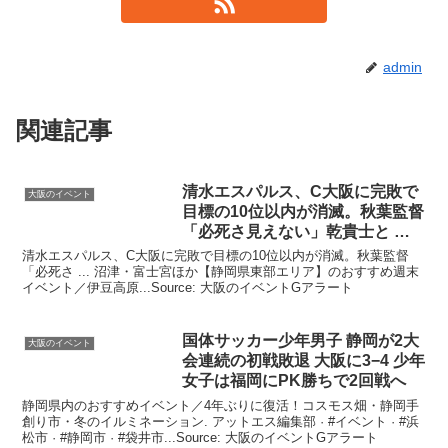
admin
関連記事
清水エスパルス、C
大阪
に完敗で
大阪のイベント
目標の10位以内が消滅。秋葉監督
「必死さ見えない」乾貴士と …
清水エスパルス、C大阪に完敗で目標の10位以内が消滅。秋葉監督
「必死さ ... 沼津・富士宮ほか【静岡県東部エリア】のおすすめ週末
イベント／伊豆高原...Source: 大阪のイベントGアラート
国体サッカー少年男子 静岡が2大
大阪のイベント
会連続の初戦敗退
大阪
に3−4 少年
女子は福岡にPK勝ちで2回戦へ
静岡県内のおすすめイベント／4年ぶりに復活！コスモス畑・静岡手
創り市・冬のイルミネーション. アットエス編集部 · #イベント · #浜
松市 · #静岡市 · #袋井市...Source: 大阪のイベントGアラート