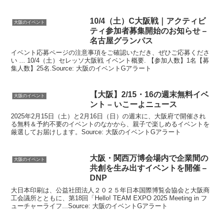
10/4（土）C
大阪
戦｜アクティビ
大阪のイベント
ティ参加者募集開始のお知らせ –
名古屋グランパス
イベント応募ページの注意事項をご確認いただき、ぜひご応募くださ
い ... 10/4（土）セレッソ大阪戦 イベント概要. 【参加人数】1名【募
集人数】25名.Source: 大阪のイベントGアラート
【
大阪
】2/15・16の週末無料
イベ
大阪のイベント
ント
– いこーよニュース
2025年2月15日（土）と2月16日（日）の週末に、大阪府で開催され
る無料＆予約不要のイベントのなかから、親子で楽しめるイベントを
厳選してお届けします。Source: 大阪のイベントGアラート
大阪
・関西万博会場内で企業間の
大阪のイベント
共創を生み出す
イベント
を開催 –
DNP
大日本印刷は、公益社団法人２０２５年日本国際博覧会協会と大阪商
工会議所とともに、第18回「Hello! TEAM EXPO 2025 Meeting in フ
ューチャーライフ...Source: 大阪のイベントGアラート