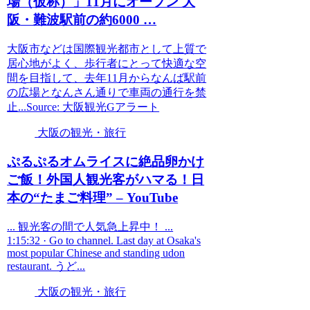
場（仮称）」11月にオープン
大
阪
・難波駅前の約6000 …
大阪市などは国際観光都市として上質で
居心地がよく、歩行者にとって快適な空
間を目指して、去年11月からなんば駅前
の広場となんさん通りで車両の通行を禁
止...Source: 大阪観光Gアラート
大阪の観光・旅行
ぷるぷるオムライスに絶品卵かけ
ご飯！外国人
観光
客がハマる！日
本の“たまご料理” – YouTube
... 観光客の間で人気急上昇中！ ...
1:15:32 · Go to channel. Last day at Osaka's
most popular Chinese and standing udon
restaurant. うど...
大阪の観光・旅行