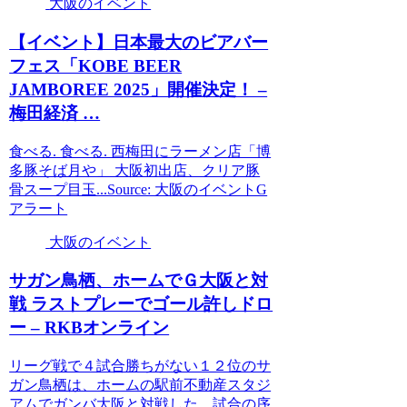
大阪のイベント
【
イベント
】日本最大のビアバー
フェス「KOBE BEER
JAMBOREE 2025」開催決定！ –
梅田経済 …
食べる. 食べる. 西梅田にラーメン店「博
多豚そば月や」 大阪初出店、クリア豚
骨スープ目玉...Source: 大阪のイベントG
アラート
大阪のイベント
サガン鳥栖、ホームでＧ
大阪
と対
戦 ラストプレーでゴール許しドロ
ー – RKBオンライン
リーグ戦で４試合勝ちがない１２位のサ
ガン鳥栖は、ホームの駅前不動産スタジ
アムでガンバ大阪と対戦した。試合の序