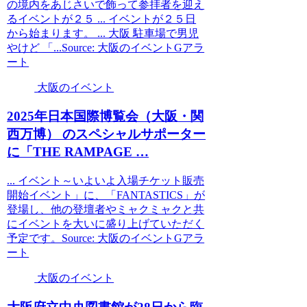
の境内をあじさいで飾って参拝者を迎え
るイベントが２５ ... イベントが２５日
から始まります。 ... 大阪 駐車場で男児
やけど 「...Source: 大阪のイベントGアラ
ート
大阪のイベント
2025年日本国際博覧会（
大阪
・関
西万博） のスペシャルサポーター
に「THE RAMPAGE …
... イベント～いよいよ入場チケット販売
開始イベント」に、「FANTASTICS」が
登場し、他の登壇者やミャクミャクと共
にイベントを大いに盛り上げていただく
予定です。Source: 大阪のイベントGアラ
ート
大阪のイベント