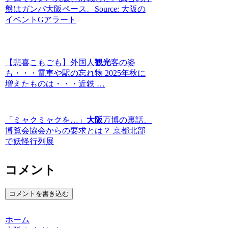
盤はガンバ大阪ペース。Source: 大阪の
イベントGアラート
【悲喜こもごも】外国人
観光
客の姿
も・・・電車や駅の忘れ物 2025年秋に
増えたものは・・・近鉄 …
「ミャクミャクを…」
大阪
万博の裏話、
博覧会協会からの要求とは？ 京都北部
で妖怪行列展
コメント
コメントを書き込む
ホーム