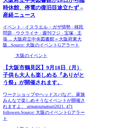
大阪
府立中央図書館が28日から臨
時休館、停電の復旧目途立たず –
産経ニュース
イベント · イスラエル・ガザ情勢 · 移民
問題 · ウクライナ · 週刊フジ · 宝塚 · 主
張 ... 大阪府立中央図書館＝大阪府東大
阪...Source: 大阪のイベントGアラート
大阪のイベント
【
大阪
市鶴見区】9月18日（月）
子供も大人も楽しめる『ありがと
う祭』が開催されます。
ワークショップやヘッドスパなど、家族
みんなで楽しめそうなイベントが開催さ
れますよ。 arigatoumatsuri2021. 471
followers.Source: 大阪のイベントGアラー
ト