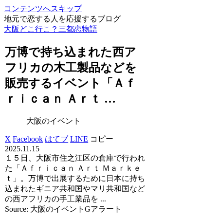
コンテンツへスキップ
地元で恋する人を応援するブログ
大阪どこ行こ？三都恋物語
万博で持ち込まれた西ア
フリカの木工製品などを
販売する
イベント
「Ａｆ
ｒｉｃａｎ Ａｒｔ …
大阪のイベント
X
Facebook
はてブ
LINE
コピー
2025.11.15
１５日、大阪市住之江区の倉庫で行われ
た「Ａｆｒｉｃａｎ Ａｒｔ Ｍａｒｋｅ
ｔ」。万博で出展するために日本に持ち
込まれたギニア共和国やマリ共和国など
の西アフリカの手工業品を ...
Source: 大阪のイベントGアラート