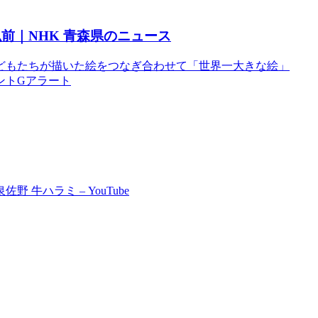
前｜NHK 青森県のニュース
どもたちが描いた絵をつなぎ合わせて「世界一大きな絵」
ベントGアラート
牛ハラミ – YouTube