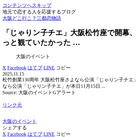
コンテンツへスキップ
地元で恋する人を応援するブログ
大阪どこ行こ？三都恋物語
「じゃりン子チエ」
大阪
松竹座で開幕
っと観ていたかった …
大阪のイベント
X
Facebook
はてブ
LINE
コピー
2025.11.15
松竹創業130周年 大阪松竹座さよなら公演「じゃりン子チエ」
なら公演「じゃりン子チエ」が本日11月15日 ...
Source: 大阪のイベントGアラート
リンク元
大阪のイベント
シェアする
X
Facebook
はてブ
LINE
コピー