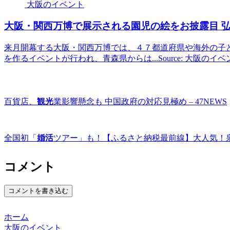
大阪のイベント
大阪
・関西万博で展示される園児の絵をお披露目 弘
来月開幕する大阪・関西万博では、４７都道府県や海外の子
を作るイベントが行われ、青森県からは...Source: 大阪のイ
百貨店、
観光
業影響懸念も 中国政府の対応見極め – 47NEWS
全国初「
婚活
ツアー」も！【ふるさと納税最前線】大人気！泉佐野 
コメント
コメントを書き込む
ホーム
大阪のイベント