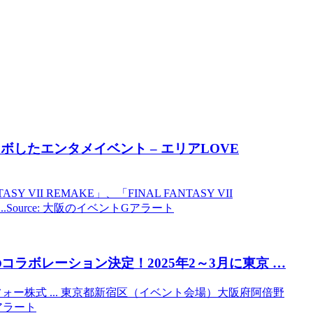
とコラボしたエンタメ
イベント
– エリアLOVE
II REMAKE」、「FINAL FANTASY VII
Source: 大阪のイベントGアラート
コラボレーション決定！2025年2～3月に東京 …
ピーフォー株式 ... 東京都新宿区（イベント会場）大阪府阿倍野
Gアラート