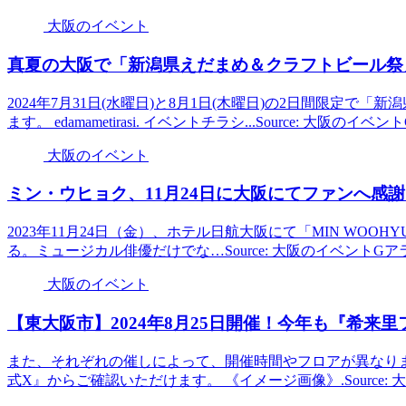
大阪のイベント
真夏の
大阪
で「新潟県えだまめ＆クラフトビール祭
2024年7月31日(水曜日)と8月1日(木曜日)の2日間限定
ます。 edamametirasi. イベントチラシ...Source: 大阪のイ
大阪のイベント
ミン・ウヒョク、11月24日に
大阪
にてファンへ感謝
2023年11月24日（金）、ホテル日航大阪にて「MIN WOOHYUK 10th A
る。ミュージカル俳優だけでな…Source: 大阪のイベントGア
大阪のイベント
【東
大阪
市】2024年8月25日開催！今年も『希
また、それぞれの催しによって、開催時間やフロアが異なり
式X』からご確認いただけます。 《イメージ画像》.Source: