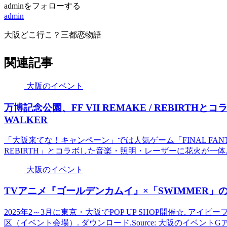
adminをフォローする
admin
大阪どこ行こ？三都恋物語
関連記事
大阪のイベント
万博記念公園、FF VII REMAKE / REBIRTH
WALKER
「大阪来てな！キャンペーン」では人気ゲーム「FINAL FANTASY V
REBIRTH」とコラボした音楽・照明・レーザーに花火が一体...
大阪のイベント
TVアニメ『ゴールデンカムイ』×「SWIMMER」の
2025年2～3月に東京・大阪でPOP UP SHOP開催☆. アイ
区（イベント会場）. ダウンロード.Source: 大阪のイベント