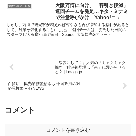
大阪
万博に向け、「客引き撲滅」
大阪の観光・旅行
巡回チームを発足…キタ・ミナミ
で注意呼びかけ – Yahoo!ニュー
ス
しかし、万博で観光客が増えれば客引きも再び増加する恐れがあると
して、対策を強化することにした。 巡回チームは、委託した民間の
スタッフ12人程度がほぼ毎日...Source: 大阪観光Gアラート
「常設にして！」人気の「ミャクミャク
焼き」難波初登場…「泉」に浸からせる
と？ | Lmaga.jp
百貨店、
観光
業影響懸念も 中国政府の対
応見極め – 47NEWS
コメント
コメントを書き込む