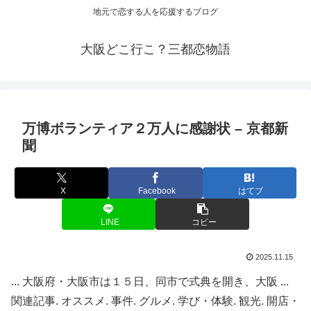
地元で恋する人を応援するブログ
大阪どこ行こ？三都恋物語
万博ボランティア２万人に感謝状 – 京都新
聞
X
Facebook
はてブ
LINE
コピー
2025.11.15
... 大阪府・大阪市は１５日、同市で式典を開き、大阪 ...
関連記事. オススメ. 事件. グルメ. 学び・体験. 観光. 開店・