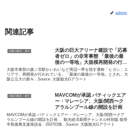
admin
関連記事
大阪
の巨大アリーナ建設で「応募
大阪の観光・旅行
者ゼロ」の非常事態 「最後の最
後の一等地」大規模再開発の行方
…
大阪市東部の森ノ宮駅かいわいなど周辺一帯を指す通称「ヒガシ」エ
リアで、再開発が行われている。「最後の最後の一等地」とされ、大
阪公立大の新キ...Source: 大阪観光Gアラート
MAVCOMが承認 バティックエア
大阪の観光・旅行
ー・マレーシア、
大阪
/関西〜ク
アラルンプール線の開設を計画
MAVCOMが承認 バティックエアー・マレーシア、大阪/関西〜クア
ラルンプール線の開設を計画 ... 観光経済新聞チャンネル特別版 能登
半島復興支援座談会 · 250703第...Source: 大阪観光Gアラート