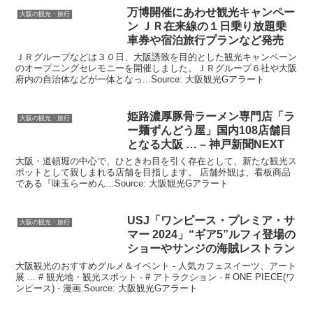
万博開催にあわせ
観光
キャンペー
大阪の観光・旅行
ン ＪＲ在来線の１日乗り放題乗
車券や宿泊旅行プランなど発売
ＪＲグループなどは３０日、大阪誘致を目的とした観光キャンペーン
のオープニングセレモニーを開催しました。ＪＲグループ６社や大阪
府内の自治体などが一体となっ...Source: 大阪観光Gアラート
姫路濃厚豚骨ラーメン専門店「ラ
大阪の観光・旅行
ー麺ずんどう屋」国内108店舗目
となる
大阪
… – 神戸新聞NEXT
大阪・道頓堀の中心で、ひときわ目を引く存在として、新たな観光ス
ポットとして親しまれる店舗を目指します。 店舗外観は、看板商品
である『味玉らーめん...Source: 大阪観光Gアラート
USJ「ワンピース・プレミア・サ
大阪の観光・旅行
マー 2024」“ギア5”ルフィ登場の
ショーやサンジの海賊レストラン
大阪観光のおすすめグルメ＆イベント - 人気カフェスイーツ、アート
展 ... # 観光地・観光スポット · # アトラクション · # ONE PIECE(ワ
ンピース) - 漫画.Source: 大阪観光Gアラート