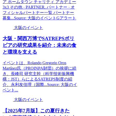
ア ホームタウン チャリティ アカデミー
3x3 その他 · PARTNER. パートナー · オ
フィシャルパートナー一覧 パートナー
募集...Source: 大阪のイベントGアラート
大阪のイベント
大阪
・関西万博でSATREPSボリ
ビアの研究成果を紹介：未来の食
と環境を支える
イベントは、Rolando Gregorio Oros
Martínez氏（PROINPA財団）の挨拶に続
き、長峰司 研究主幹（科学技術振興機
構：JST）らによるSATREPS制度の紹
介、永利友佳理（国際...Source: 大阪のイ
ベント...
大阪のイベント
【2025年7月版】この夏行きた