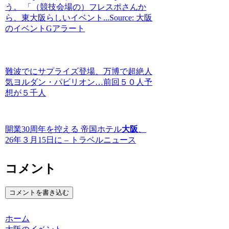
う。 「（競技会場の）フレスポさんか
ら、東大阪らしいイベント...Source: 大阪
のイベントGアラート
難波でにサプライズ登場、万博で超絶人
気ヨルダン・パビリオン…前回５０人予
想が５千人
開業30周年を控える 帝国ホテル
大阪
、
26年３月15日に – トラベルニュース
コメント
コメントを書き込む
ホーム