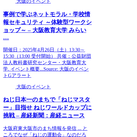
大阪のイベント
事例で学ぶネットモラル・学校情
報セキュリティ ～体験型ワークシ
ョップ～ –
大阪
教育大学 みらい
…
開催日：2025年4月26日（土）13:30～
15:30（13:00 受付開始） 共催：公益財団
法人教科書研究センター・大阪教育大
学. イベント概要...Source: 大阪のイベン
トGアラート
大阪のイベント
ねじ日本一のまちで「ねじマスタ
ー」目指せ ねじワールドカップに
挑戦 – 産経新聞：産経ニュース
大阪府東大阪市のまち情報を発信 ... と
ころでなぜ「ねじの運動会」なのだろ