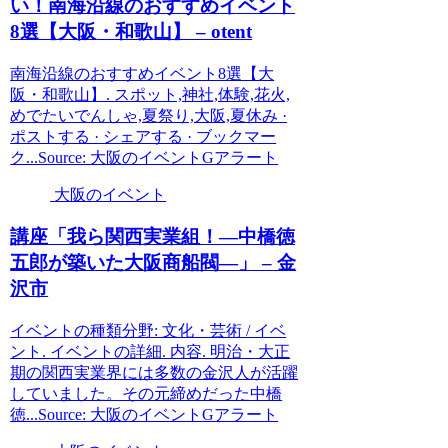
い！南海沿線のおすすめ
イベント
8選【
大阪
・和歌山】 – otent
南海沿線のおすすめイベント8選【大
阪・和歌山】. スポット,神社,体験,花火,
めでたいでんしゃ,夏祭り,大阪,夏休み ·
ポストする · シェアする · ブックマー
ク...Source: 大阪のイベントGアラート
大阪のイベント
講座「我ら関西実業組！―中橋徳
五郎が築いた
大阪
商船閥―」 – 金
沢市
イベントの種類分野: 文化・芸術 / イベ
ント. イベントの詳細. 内容. 明治・大正
期の関西実業界には多数の金沢人が活躍
していました。その元締めだった中橋
徳...Source: 大阪のイベントGアラート