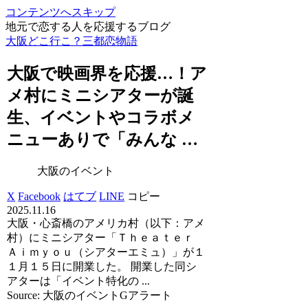
コンテンツへスキップ
地元で恋する人を応援するブログ
大阪どこ行こ？三都恋物語
大阪
で映画界を応援…！ア
メ村にミニシアターが誕
生、
イベント
やコラボメ
ニューありで「みんな …
大阪のイベント
X
Facebook
はてブ
LINE
コピー
2025.11.16
大阪・心斎橋のアメリカ村（以下：アメ
村）にミニシアター「Ｔｈｅａｔｅｒ
Ａｉｍｙｏｕ（シアターエミュ）」が１
１月１５日に開業した。 開業した同シ
アターは「イベント特化の ...
Source: 大阪のイベントGアラート