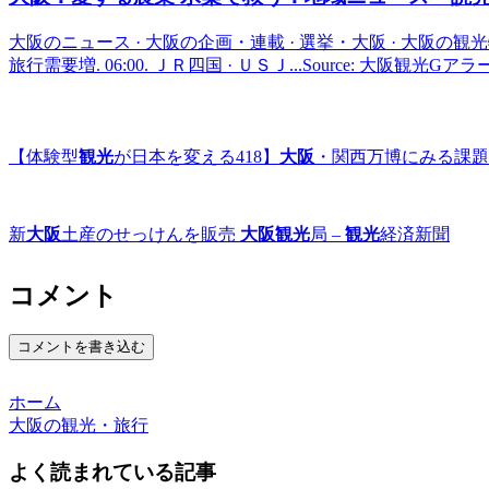
大阪のニュース · 大阪の企画・連載 · 選挙・大阪 · 大阪の観
旅行需要増. 06:00. ＪＲ四国 · ＵＳＪ...Source: 大阪観光Gア
【体験型
観光
が日本を変える418】
大阪
・関西万博にみる課題 
新
大阪
土産のせっけんを販売
大阪観光
局 –
観光
経済新聞
コメント
コメントを書き込む
ホーム
大阪の観光・旅行
よく読まれている記事