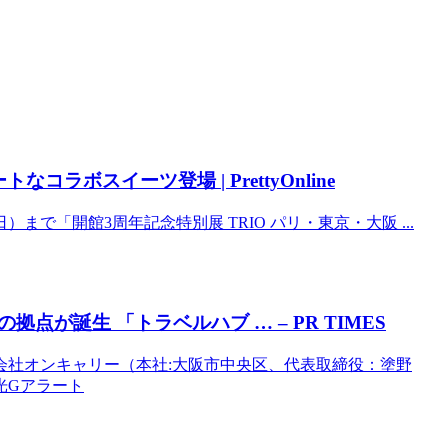
ラボスイーツ登場 | PrettyOnline
日）まで「開館3周年記念特別展 TRIO パリ・東京・大阪 ...
が誕生 「トラベルハブ … – PR TIMES
会社オンキャリー（本社:大阪市中央区、代表取締役：塗野
観光Gアラート