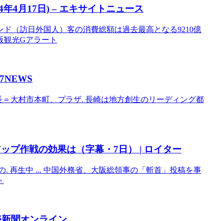
年4月17日) – エキサイトニュース
ンド（訪日外国人）客の消費総額は過去最高となる9210億
 大阪観光Gアラート
7NEWS
長＝大村市本町、プラザ. 長崎は地方創生のリーディング都
ップ作戦の効果は（字幕・7日） | ロイター
 再生中 ... 中国外務省、大阪総領事の「斬首」投稿を事
ト
売新聞オンライン