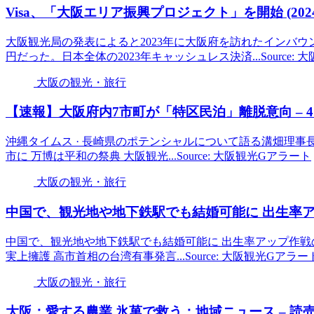
Visa、「
大阪
エリア振興プロジェクト」を開始 (2024
大阪観光局の発表によると2023年に大阪府を訪れたインバウ
円だった。日本全体の2023年キャッシュレス決済...Source:
大阪の観光・旅行
【速報】
大阪
府内7市町が「特区民泊」離脱意向 – 4
沖縄タイムス · 長崎県のポテンシャルについて語る溝畑理事
市に 万博は平和の祭典 大阪観光...Source: 大阪観光Gアラート
大阪の観光・旅行
中国で、
観光
地や地下鉄駅でも結婚可能に 出生率ア
中国で、観光地や地下鉄駅でも結婚可能に 出生率アップ作戦の.
実上擁護 高市首相の台湾有事発言...Source: 大阪観光Gアラー
大阪の観光・旅行
大阪
：愛する農業 氷菓で救う：地域ニュース – 読