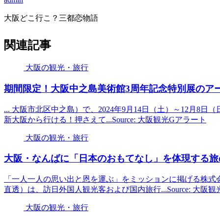
大阪どこ行こ？三都恋物語
関連記事
大阪の観光・旅行
期間限定！
大阪
中之島美術館3周年記念特別展のアートなコ
... 大阪市北区中之島）で、2024年9月14日（土）～12月8日（
新大阪から行ける！押さえて...Source: 大阪観光Gアラート
大阪の観光・旅行
大阪
・なんばに「日本のおもてなし」を体現する旅の拠点
「一人一人の思い出と恩を運ぶ」をミッションに掲げる株式
直透）は、訪日外国人観光客および国内旅行...Source: 大阪
大阪の観光・旅行