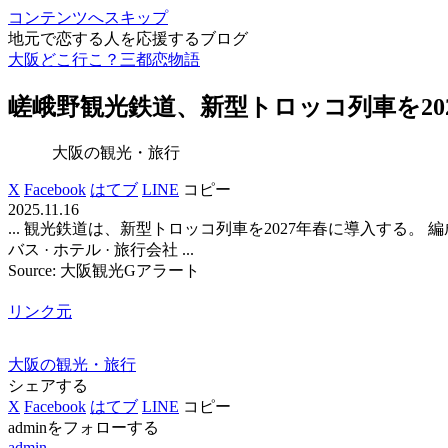
コンテンツへスキップ
地元で恋する人を応援するブログ
大阪どこ行こ？三都恋物語
嵯峨野
観光
鉄道、新型トロッコ列車を202
大阪の観光・旅行
X
Facebook
はてブ
LINE
コピー
2025.11.16
... 観光鉄道は、新型トロッコ列車を2027年春に導入する。 編成 ..
バス · ホテル · 旅行会社 ...
Source: 大阪観光Gアラート
リンク元
大阪の観光・旅行
シェアする
X
Facebook
はてブ
LINE
コピー
adminをフォローする
admin