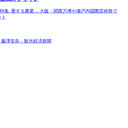
光特集. 愛する農業 ... 大阪・関西万博や瀬戸内国際芸術祭で
ラート
藤澤安良 – 観光経済新聞