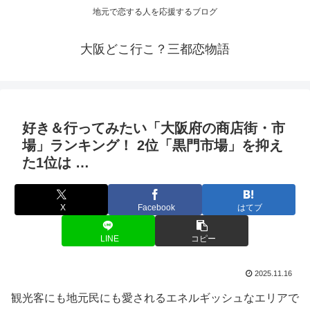
地元で恋する人を応援するブログ
大阪どこ行こ？三都恋物語
好き＆行ってみたい「
大阪
府の商店街・市
場」ランキング！ 2位「黒門市場」を抑え
た1位は …
X
Facebook
はてブ
LINE
コピー
2025.11.16
観光客にも地元民にも愛されるエネルギッシュなエリアで