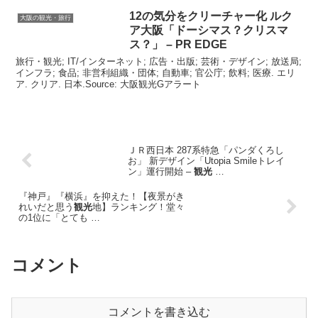
12の気分をクリーチャー化 ルク
大阪の観光・旅行
ア
大阪
「ドーシマス？クリスマ
ス？」 – PR EDGE
旅行・観光; IT/インターネット; 広告・出版; 芸術・デザイン; 放送局;
インフラ; 食品; 非営利組織・団体; 自動車; 官公庁; 飲料; 医療. エリ
ア. クリア. 日本.Source: 大阪観光Gアラート
ＪＲ西日本 287系特急「パンダくろし
お」 新デザイン「Utopia Smileトレイ
ン」運行開始 –
観光
…
『神戸』『横浜』を抑えた！【夜景がき
れいだと思う
観光
地】ランキング！堂々
の1位に「とても …
コメント
コメントを書き込む