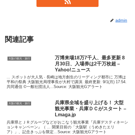
admin
関連記事
万博来場18万7千人、最多更新 8
大阪の観光・旅行
月30日、入場券は2千万枚超 –
Yahoo!ニュース
... スポットが大人気 · 長崎は地方創生のリーディング都市に 万博は
平和の祭典 大阪観光局理事長が大村で講演. 最終更新: 9/1(月) 17:54.
共同通信 ©一般社団法人...Source: 大阪観光Gアラート
兵庫県全域を盛り上げる！ 大型
大阪の観光・旅行
観光
事業・兵庫ＤＣがスタート –
Lmaga.jp
兵庫県とＪＲグループなどがおこなう観光事業『兵庫デスティネーシ
ョンキャンペーン』（ ... 開業目前の「大阪駅（うめきたエリ
ア）」、記念きっぷを限定…Source: 大阪観光Gアラート