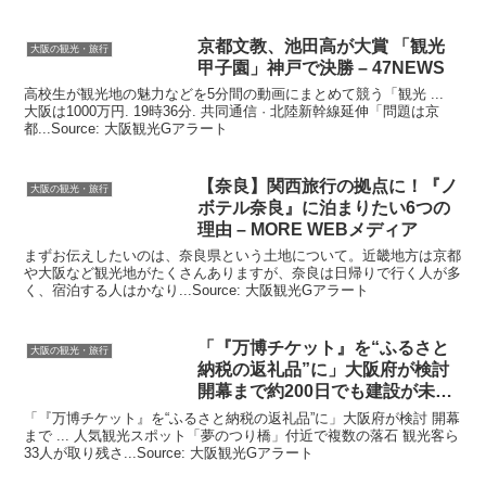
京都文教、池田高が大賞 「
観光
大阪の観光・旅行
甲子園」神戸で決勝 – 47NEWS
高校生が観光地の魅力などを5分間の動画にまとめて競う「観光 ...
大阪は1000万円. 19時36分. 共同通信 · 北陸新幹線延伸「問題は京
都...Source: 大阪観光Gアラート
【奈良】関西旅行の拠点に！『ノ
大阪の観光・旅行
ボテル奈良』に泊まりたい6つの
理由 – MORE WEBメディア
まずお伝えしたいのは、奈良県という土地について。近畿地方は京都
や大阪など観光地がたくさんありますが、奈良は日帰りで行く人が多
く、宿泊する人はかなり...Source: 大阪観光Gアラート
「『万博チケット』を“ふるさと
大阪の観光・旅行
納税の返礼品”に」
大阪
府が検討
開幕まで約200日でも建設が未着
工 …
「『万博チケット』を“ふるさと納税の返礼品”に」大阪府が検討 開幕
まで ... 人気観光スポット「夢のつり橋」付近で複数の落石 観光客ら
33人が取り残さ...Source: 大阪観光Gアラート