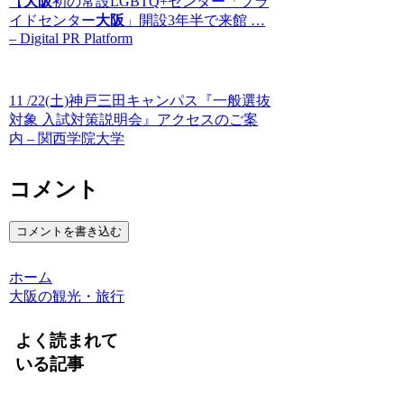
【
大阪
初の常設LGBTQ+センター「プラ
イドセンター
大阪
」開設3年半で来館 …
– Digital PR Platform
11 /22(土)神戸三田キャンパス『一般選抜
対象 入試対策説明会』アクセスのご案
内 – 関西学院大学
コメント
コメントを書き込む
ホーム
大阪の観光・旅行
よく読まれて
いる記事