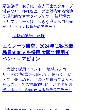
家族旅行、女子旅、友人同士のグループ
滞在など、多様なニーズに対応する快適
で現代的な客室タイプです。 新登場の
トリプルルームは、大きな窓から自然光
が...Source: 大阪観光Gアラート
大阪の観光・旅行
エミレーツ航空、2024年に客室乗
務員5000人を採用
大阪
で採用イ
ベント – マピオン
... 大阪で採用イベント ... 地域カテゴ
リ、その他の記事. 飾って、使って、食
べて、楽しめる。「2023年買ってよかっ
たもの」 · 冬の福島旅行に！おすすめ観
光スポット...Source: 大阪観光Gアラート