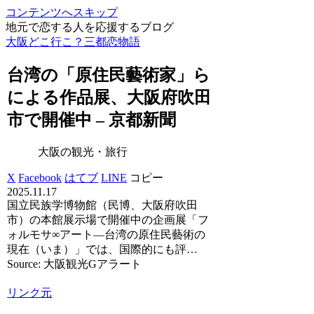
コンテンツへスキップ
地元で恋する人を応援するブログ
大阪どこ行こ？三都恋物語
台湾の「原住民藝術家」ら
による作品展、
大阪
府吹田
市で開催中 – 京都新聞
大阪の観光・旅行
X
Facebook
はてブ
LINE
コピー
2025.11.17
国立民族学博物館（民博、大阪府吹田
市）の本館展示場で開催中の企画展「フ
ォルモサ∞アート―台湾の原住民藝術の
現在（いま）」では、国際的にも評…
Source: 大阪観光Gアラート
リンク元