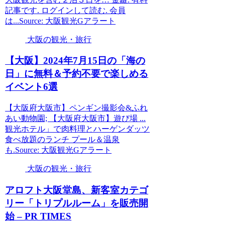
記事です. ログインして読む. 会員
は...Source: 大阪観光Gアラート
大阪の観光・旅行
【
大阪
】2024年7月15日の「海の
日」に無料＆予約不要で楽しめる
イベント6選
【大阪府大阪市】ペンギン撮影会&ふれ
あい動物園; 【大阪府大阪市】遊び場 ...
観光ホテル」で肉料理とハーゲンダッツ
食べ放題のランチ プール＆温泉
も.Source: 大阪観光Gアラート
大阪の観光・旅行
アロフト
大阪
堂島、新客室カテゴ
リー「トリプルルーム」を販売開
始 – PR TIMES