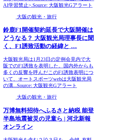
AI学習禁止>.Source: 大阪観光Gアラート
大阪の観光・旅行
鈴鹿F1開催契約延長で
大阪
開催は
どうなる？
大阪観光
局理事長に聞
く、F1誘致活動の経緯と …
大阪観光局は1月23日の定例会見内で大
阪でのF1誘致を表明した。国内外からも
多くの反響を呼んだこのF1誘致表明につ
いて、オートスポーツwebは大阪観光局
の溝...Source: 大阪観光Gアラート
大阪の観光・旅行
万博無料招待へふるさと納税 能登
半島地震被災の児童ら | 河北新報
オンライン
大阪観光を含む２泊３日を… 金鍵. 有料