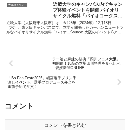
近畿大学のキャンパス内でキャン
大阪のイベント
プ体験
イベント
を開催 バイオリ
サイクル燃料「バイオコークス
…
近畿大学（大阪府東大阪市）は、令和6年（2024年）12月18日
（水）、東大阪キャンパスにて、本学が開発したカーボンニュートラ
ルなバイオリサイクル燃料「バイオ...Source: 大阪のイベントGアラ
ート
ラー油と麻辣の祭典「四川フェス
大阪
」
初開催！18品の本場四川料理を食べ比べ
– 愛媛新聞ONLINE
「Bs Fan-Festa2025」頓宮選手プリン手
渡し
イベント
、選手プロデュース弁当を
事前予約で注文！
コメント
コメントを書き込む