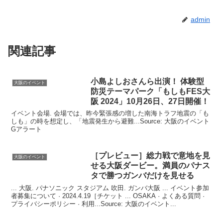
admin
関連記事
小島よしおさんら出演！ 体験型
大阪のイベント
防災テーマパーク「もしもFES
大
阪
2024」10月26日、27日開催！
イベント会場. 会場では、昨今緊張感の増した南海トラフ地震の「も
しも」の時を想定し、「地震発生から避難...Source: 大阪のイベント
Gアラート
［プレビュー］総力戦で意地を見
大阪のイベント
せる
大阪
ダービー。満員のパナス
タで勝つガンバだけを見せる
... 大阪. パナソニック スタジアム 吹田. ガンバ大阪 ... イベント参加
者募集について · 2024.4.19［チケット ... OSAKA · よくある質問 ·
プライバシーポリシー · 利用...Source: 大阪のイベント...