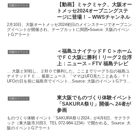
【動画】ミャクミャク、
大阪
オー
大阪のイベント
トメッセ2024オープニングステ
ージに登場！ – WWSチャンネル
2月10日、大阪オートメッセ2024初日のメインステージでオープニン
グイベントが開催され、テープカットに関西•Source: 大阪のイベン
トGアラート
＜福島ユナイテッドＦＣ＞ホーム
大阪のイベント
でＦＣ
大阪
に勝利！リーグ２位浮
上：ニュース – FTV 福島テレビ
... 大阪と対戦し、２対０で勝利した。ここまでリーグ５位の福島ユ
ナイテッドＦＣ ... 最新ニュース. 「ママはUFO見たことある」？！
UFOの日を前に福島市でイベント...Source: 大阪のイベントGアラー
ト
東
大阪
でものづくり体験
イベント
大阪のイベント
「SAKURA祭り」開催へ 24者が
参画
ものづくり体験イベント「SAKURA祭り2024」が4月6日、サクラテ
ック（東大阪市川田3、TEL 072-984-1234）で開かれる。Source: 大
阪のイベントGアラート