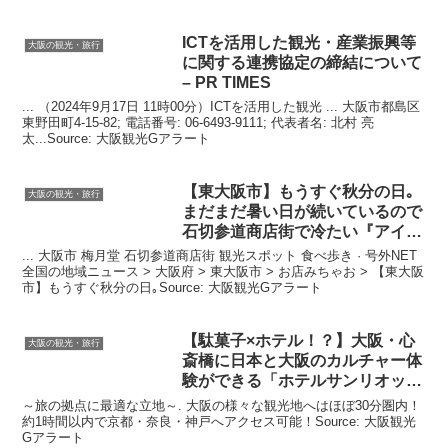
ICTを活用した
観光
・産業振興等
大阪の観光・旅行
に関する連携協定の締結について
– PR TIMES
... （2024年9月17日 11時00分）ICTを活用した観光 ... 大阪市都島区
東野田町4-15-82; 電話番号: 06-6493-9111; 代表者名: 北村 亮
太...Source: 大阪観光Gアラート
【東
大阪
市】もうすぐ秋分の日｡
大阪の観光・旅行
まだまだ暑い日が続いているので
石切参道商店街で冷たい『アイス
…
... 大阪市 梅月堂 石切参道商店街 観光スポット 食べ歩き · 号外NET
全国の地域ニュース > 大阪府 > 東大阪市 > お店みちゃお > 【東大阪
市】もうすぐ秋分の日｡Source: 大阪観光Gアラート
【駄菓子×ホテル！？】
大阪
・心
大阪の観光・旅行
斎橋に日本と
大阪
のカルチャー体
験ができる「ホテルサンリオット
…
～旅の拠点に最適な立地～. 大阪の様々な観光地へはほぼ30分圏内！
約1時間以内で京都・奈良・神戸へアクセス可能！Source: 大阪観光
Gアラート