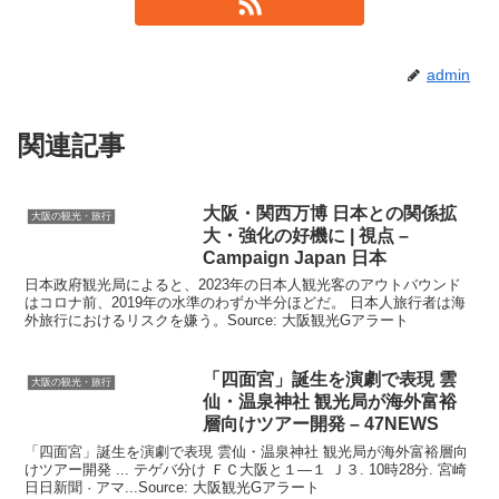
admin
関連記事
大阪
・関西万博 日本との関係拡
大阪の観光・旅行
大・強化の好機に | 視点 –
Campaign Japan 日本
日本政府観光局によると、2023年の日本人観光客のアウトバウンド
はコロナ前、2019年の水準のわずか半分ほどだ。 日本人旅行者は海
外旅行におけるリスクを嫌う。Source: 大阪観光Gアラート
「四面宮」誕生を演劇で表現 雲
大阪の観光・旅行
仙・温泉神社
観光
局が海外富裕
層向けツアー開発 – 47NEWS
「四面宮」誕生を演劇で表現 雲仙・温泉神社 観光局が海外富裕層向
けツアー開発 ... テゲバ分け ＦＣ大阪と１―１ Ｊ３. 10時28分. 宮崎
日日新聞 · アマ...Source: 大阪観光Gアラート