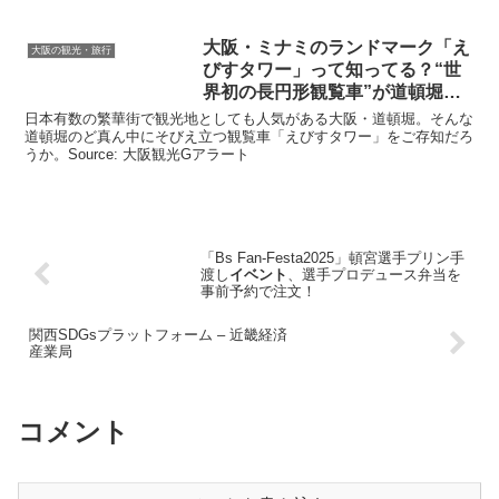
大阪
・ミナミのランドマーク「え
大阪の観光・旅行
びすタワー」って知ってる？“世
界初の長円形観覧車”が道頓堀に
…
日本有数の繁華街で観光地としても人気がある大阪・道頓堀。そんな
道頓堀のど真ん中にそびえ立つ観覧車「えびすタワー」をご存知だろ
うか。Source: 大阪観光Gアラート
「Bs Fan-Festa2025」頓宮選手プリン手
渡し
イベント
、選手プロデュース弁当を
事前予約で注文！
関西SDGsプラットフォーム – 近畿経済
産業局
コメント