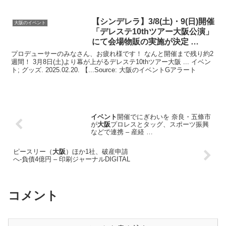
【シンデレラ】3/8(土)・9(日)開催
大阪のイベント
「デレステ10thツアー
大阪
公演」
にて会場物販の実施が決定 …
プロデューサーのみなさん、お疲れ様です！ なんと開催まで残り約2
週間！ 3月8日(土)より幕が上がるデレステ10thツアー大阪 ... イベン
ト; グッズ. 2025.02.20. 【...Source: 大阪のイベントGアラート
イベント
開催でにぎわいを 奈良・五條市
が
大阪
プロレスとタッグ、スポーツ振興
などで連携 – 産経 …
ピースリー（
大阪
）ほか1社、破産申請
へ-負債4億円 – 印刷ジャーナルDIGITAL
コメント