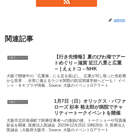
admin
関連記事
【行き先情報】夏のびわ湖でアー
大阪のイベント
トめぐり～滋賀 近江八景と広重
～ | えぇトコ – NHK
大阪で開催中の「広重展」にも足を延ばし、広重が写し取った色彩豊
かな世界 ... 水害に備えるラジオ関西の防災関連学校へどーも！ イベ
ント・ＢＫプラザ情報...Source: 大阪のイベントGアラート
1月7日（日）オリックス・バファ
大阪のイベント
ローズ 杉本 裕太郎が病院でチャ
リティートーク
イベント
を開催
大阪市北区南扇町で医療従事者への激励の後、トークショーや写真撮
影会を開催. 医療法人医誠会. 2023年12月25日 10時20分. 0. 医療法人
医誠会（大阪府大阪市...Source: 大阪のイベントGアラート