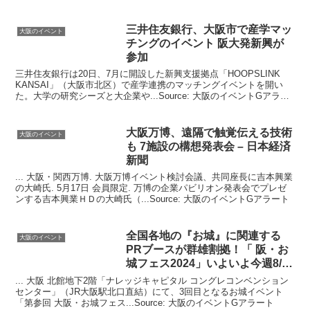
三井住友銀行、
大阪
市で産学マッ
大阪のイベント
チングの
イベント
阪大発新興が
参加
三井住友銀行は20日、7月に開設した新興支援拠点「HOOPSLINK
KANSAI」（大阪市北区）で産学連携のマッチングイベントを開い
た。大学の研究シーズと大企業や...Source: 大阪のイベントGアラー
ト
大阪
万博、遠隔で触覚伝える技術
大阪のイベント
も 7施設の構想発表会 – 日本経済
新聞
... 大阪・関西万博. 大阪万博イベント検討会議、共同座長に吉本興業
の大崎氏. 5月17日 会員限定. 万博の企業パビリオン発表会でプレゼ
ンする吉本興業ＨＤの大崎氏（...Source: 大阪のイベントGアラート
全国各地の『お城』に関連する
大阪のイベント
PRブースが群雄割拠！「 阪・お
城フェス2024」いよいよ今週8/10
…
... 大阪 北館地下2階「ナレッジキャピタル コングレコンベンション
センター」（JR大阪駅北口直結）にて、3回目となるお城イベント
「第参回 ⼤阪・お城フェス...Source: 大阪のイベントGアラート