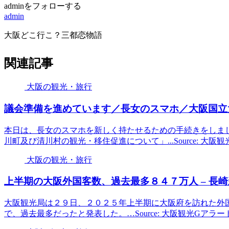
adminをフォローする
admin
大阪どこ行こ？三都恋物語
関連記事
大阪の観光・旅行
議会準備を進めています／長女のスマホ／
大阪
国立
本日は、長女のスマホを新しく持たせるための手続きをしまし
川町及び清川村の観光・移住促進について」...Source: 大阪
大阪の観光・旅行
上半期の
大阪
外国客数、過去最多８４７万人 – 長崎新聞 20
大阪観光局は２９日、２０２５年上半期に大阪府を訪れた外
で、過去最多だったと発表した。…Source: 大阪観光Gアラー