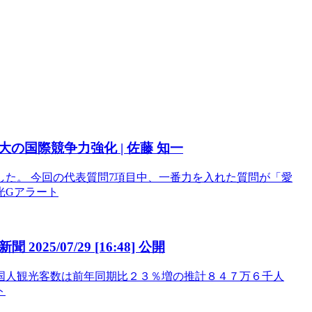
大の国際競争力強化 | 佐藤 知一
た。 今回の代表質問7項目中、一番力を入れた質問が「愛
観光Gアラート
25/07/29 [16:48] 公開
国人観光客数は前年同期比２３％増の推計８４７万６千人
ト