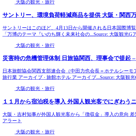
大阪の観光・旅行
サントリー、環境負荷軽減商品を提供
大阪
・関西万
サントリーはこのほど、4月13日から開催される日本国際博
「万博のテーマ『いのち輝く未来社会の...Source: 大阪観光
大阪の観光・旅行
災害時の危機管理体制 日旅協関西、理事会で提起 –
日本旅館協会関西支部連合会（中田力也会長＝ホテルシーモア）は１
旅行業 アーカイブ · 旅館ホテル アーカイブ...Source: 大阪
大阪の観光・旅行
１１月から宿泊税を導入 外国人
観光
客でにぎわうニ
大阪・吉村知事が外国人観光客から「徴収金」導入の意向 差別にならな
アラート
大阪の観光・旅行