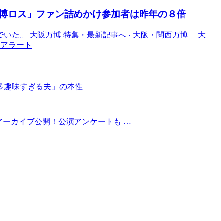
博ロス」ファン詰めかけ参加者は昨年の８倍
 大阪万博 特集・最新記事へ · 大阪・関西万博 ... 大
光Gアラート
多趣味すぎる夫」の本性
アーカイブ公開！公演アンケートも …