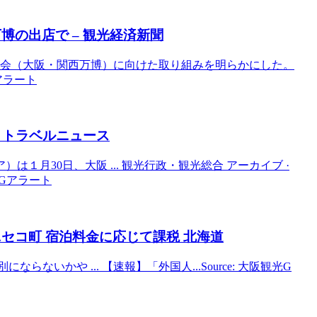
博の出店で –
観光
経済新聞
覧会（大阪・関西万博）に向けた取り組みを明らかにした。
Gアラート
 トラベルニュース
月30日、大阪 ... 観光行政・観光総合 アーカイブ ·
観光Gアラート
セコ町 宿泊料金に応じて課税 北海道
いかや ... 【速報】「外国人...Source: 大阪観光G