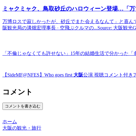
ミャクミャク、鳥取砂丘のハロウィーン登場…「万
万博ロスで寂しかったが、砂丘でまた会えるなんて」と喜んでいた。
阪観光局の溝畑宏理事長 · 空飛ぶクルマの...Source: 大阪観
「不倫じゃなくても許せない」15年の結婚生活で分かった「
【SideMF@NFES】Who goes first
大阪
公演 視聴コメント付き
コメント
コメントを書き込む
ホーム
大阪の観光・旅行