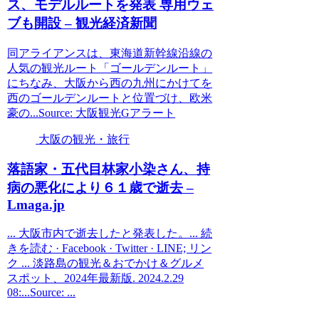
ス、モデルルートを発表 専用ウェ
ブも開設 –
観光
経済新聞
同アライアンスは、東海道新幹線沿線の
人気の観光ルート「ゴールデンルート」
にちなみ、大阪から西の九州にかけてを
西のゴールデンルートと位置づけ、欧米
豪の...Source: 大阪観光Gアラート
大阪の観光・旅行
落語家・五代目林家小染さん、持
病の悪化により６１歳で逝去 –
Lmaga.jp
... 大阪市内で逝去したと発表した。... 続
きを読む · Facebook · Twitter · LINE; リン
ク ... 淡路島の観光＆おでかけ＆グルメ
スポット、2024年最新版. 2024.2.29
08:...Source: ...