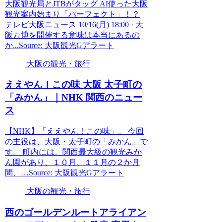
大阪観光局とJTBがタッグ AI使った大阪
観光案内始まり「パーフェクト」！？
テレビ大阪ニュース 10/16(月) 18:00 · 大
阪万博を開催する意味は本当にあるの
か...Source: 大阪観光Gアラート
大阪の観光・旅行
ええやん！この味
大阪
太子町の
「みかん」｜NHK 関西のニュー
ス
【NHK】「ええやん！この味」。 今回
の主役は、大阪・太子町の「みかん」で
す。 町内には、関西最大級の観光みか
ん園があり、１０月、１１月の２か月
間、…Source: 大阪観光Gアラート
大阪の観光・旅行
西のゴールデンルートアライアン