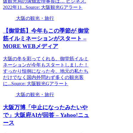
阪観光局の溝畑宏理事長は… ビジネス.
2022年11...Source: 大阪観光Gアラート
大阪の観光・旅行
【御堂筋】今年もこの季節が 御堂
筋イルミネーションがスタート –
MORE WEBメディア
大阪の冬を彩ってくれる、御堂筋イルミ
ネーションが今年もスタートしました！
すっかり恒例になった今、地元の私たち
だけでなく国内外問わず多くの観光客
に...Source: 大阪観光Gアラート
大阪の観光・旅行
大阪
万博「中止になったみたいや
で」
大阪
府AIが回答 – Yahoo!ニュ
ース