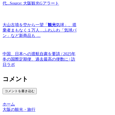
代...Source: 大阪観光Gアラート
大山古墳を空から一望「
観光
気球」、搭
乗者まもなく１万人…ふわふわ「気球パ
ン」など新商品も …
中国、日本への渡航自粛を要請 / 2025年
冬の国際定期便、過去最高の便数に | 訪
日ラボ
コメント
コメントを書き込む
ホーム
大阪の観光・旅行