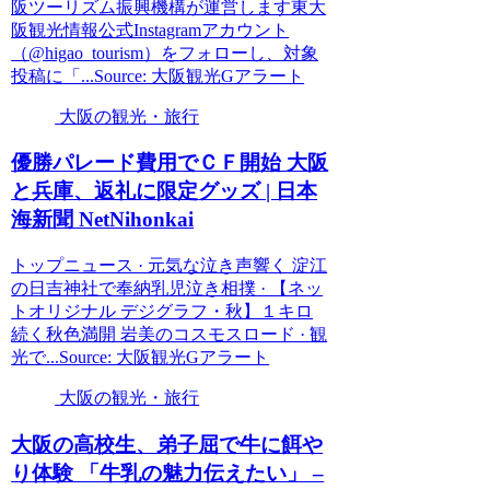
阪ツーリズム振興機構が運営します東大
阪観光情報公式Instagramアカウント
（@higao_tourism）をフォローし、対象
投稿に「...Source: 大阪観光Gアラート
大阪の観光・旅行
優勝パレード費用でＣＦ開始
大阪
と兵庫、返礼に限定グッズ | 日本
海新聞 NetNihonkai
トップニュース · 元気な泣き声響く 淀江
の日吉神社で奉納乳児泣き相撲 · 【ネッ
トオリジナル デジグラフ・秋】１キロ
続く秋色満開 岩美のコスモスロード · 観
光で...Source: 大阪観光Gアラート
大阪の観光・旅行
大阪
の高校生、弟子屈で牛に餌や
り体験 「牛乳の魅力伝えたい」 –