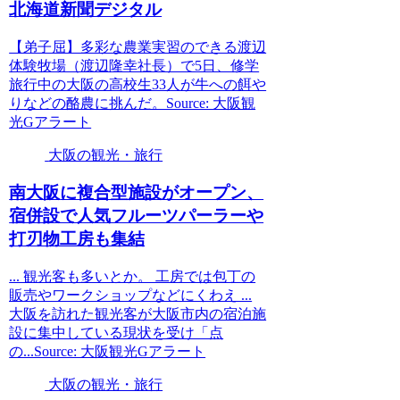
北海道新聞デジタル
【弟子屈】多彩な農業実習のできる渡辺
体験牧場（渡辺隆幸社長）で5日、修学
旅行中の大阪の高校生33人が牛への餌や
りなどの酪農に挑んだ。Source: 大阪観
光Gアラート
大阪の観光・旅行
南
大阪
に複合型施設がオープン、
宿併設で人気フルーツパーラーや
打刃物工房も集結
... 観光客も多いとか。 工房では包丁の
販売やワークショップなどにくわえ ...
大阪を訪れた観光客が大阪市内の宿泊施
設に集中している現状を受け「点
の...Source: 大阪観光Gアラート
大阪の観光・旅行