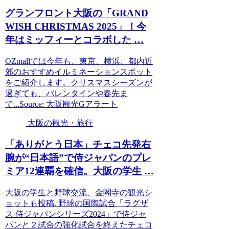
グランフロント
大阪
の「GRAND
WISH CHRISTMAS 2025」！今
年はミッフィーとコラボした …
OZmallでは今年も、東京、横浜、都内近
郊のおすすめイルミネーションスポット
をご紹介します。クリスマスシーズンが
過ぎても、バレンタインや春先ま
で...Source: 大阪観光Gアラート
大阪の観光・旅行
「ありがとう日本」チェコ先発右
腕が“日本語”で侍ジャパンのプレ
ミア12連覇を確信。
大阪
の学生 …
大阪の学生と野球交流、金閣寺の観光シ
ョットも投稿. 野球の国際試合「ラグザ
ス 侍ジャパンシリーズ2024」で侍ジャ
パンと２試合の強化試合を終えたチェコ