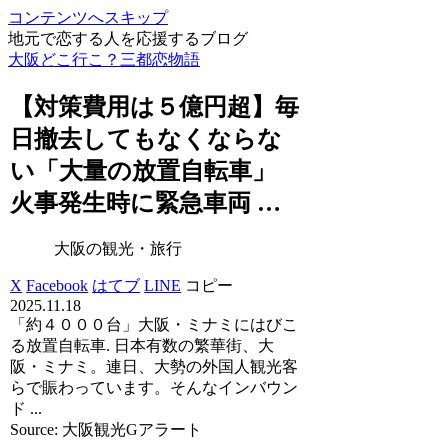
コンテンツへスキップ
地元で恋する人を応援するブログ
大阪どこ行こ？三都恋物語
【対策費用は５億円超】毎
日撤去してもなくならな
い「大量の放置自転車」
火事発生時に緊急車両 …
大阪の観光・旅行
X
Facebook
はてブ
LINE
コピー
2025.11.18
「約４０００台」大阪・ミナミにはびこ
る放置自転車. 日本有数の繁華街、大
阪・ミナミ。連日、大勢の外国人観光客
らで賑わっています。そんなインバウン
ド ...
Source: 大阪観光Gアラート