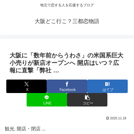
地元で恋する人を応援するブログ
大阪どこ行こ？三都恋物語
大阪
に「数年前からうわさ」の米国系巨大
小売りが新店オープンへ 開店はいつ？広
報に直撃「弊社 …
X
Facebook
はてブ
LINE
コピー
2025.11.18
観光. 開店・閉店 ...