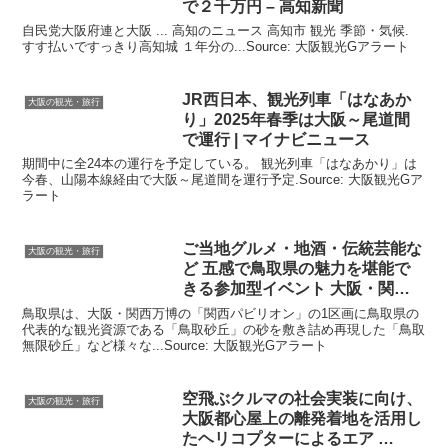
で２千万円 – 高知新聞
自民党大阪府連と大阪 ... 高知のニュース 高知市 観光 季節・気候.
すす払いですっきり高知城 １年分の...Source: 大阪観光Gアラート
JR西日本、
観光
列車「はなあか
大阪の観光・旅行
り」2025年春季は
大阪
～尾道間
で運行 | マイナビニュース
期間中に全24本の運行を予定している。 観光列車「はなあかり」は
今春、山陽本線経由で大阪～尾道間を運行予定.Source: 大阪観光Gア
ラート
ご当地グルメ・地酒・伝統芸能な
大阪の観光・旅行
ど 五感で鳥取県の魅力を堪能で
きる参加型イベント
大阪
・関西
…
鳥取県は、大阪・関西万博の「関西パビリオン」の1区画に鳥取県の
代表的な観光資源である「鳥取砂丘」の砂を敷き詰め再現した「鳥取
無限砂丘」など様々な...Source: 大阪観光Gアラート
空飛ぶクルマの社会実装に向け、
大阪の観光・旅行
大阪
都心屋上の離発着地を活用し
たヘリコプターによるエア …