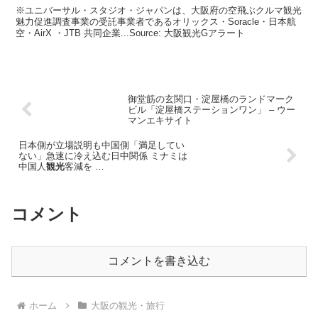
※ユニバーサル・スタジオ・ジャパンは、大阪府の空飛ぶクルマ観光
魅力促進調査事業の受託事業者であるオリックス・Soracle・日本航
空・AirX ・JTB 共同企業...Source: 大阪観光Gアラート
御堂筋の玄関口・淀屋橋のランドマーク
ビル「淀屋橋ステーションワン」 – ウー
マンエキサイト
日本側が立場説明も中国側「満足してい
ない」急速に冷え込む日中関係 ミナミは
中国人
観光
客減を …
コメント
コメントを書き込む
ホーム
大阪の観光・旅行