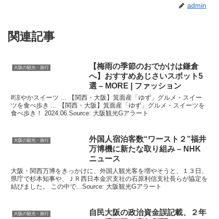
admin
関連記事
【梅雨の季節のおでかけは鎌倉
大阪の観光・旅行
へ】おすすめあじさいスポット5
選 – MORE | ファッション
#涼やかスイーツ ... 【関西・大阪】箕面産「ゆず」グルメ・スイー
ツを食べ歩き ... 【関西・大阪】箕面産「ゆず」グルメ・スイーツを
食べ歩き！ 2024.06.Source: 大阪観光Gアラート
外国人宿泊客数“ワースト２”福井
大阪の観光・旅行
万博機に新たな取り組み – NHK
ニュース
大阪・関西万博をきっかけに、外国人観光客を増やそうと、１３日、
県庁で杉本知事や、ＪＲ西日本金沢支社の石原利信支社長らが協定を
結びました。 この中で...Source: 大阪観光Gアラート
自民
大阪
の政治資金誤記載、２年
大阪の観光・旅行