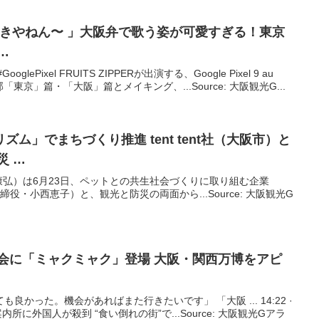
FRUITS ZIPPER、「好きやねん〜 」
大阪
弁で歌う姿が可愛すぎる！東京
…
oglePixel FRUITS ZIPPERが出演する、Google Pixel 9 au
東京」篇・「大阪」篇とメイキング、...Source: 大阪観光G...
ム」でまちづくり推進 tent tent社（
大阪
市）と
災 …
弘）は6月23日、ペットとの共生社会づくりに取り組む企業
表取締役・小西恵子）と、観光と防災の両面から...Source: 大阪観光G
示会に「ミャクミャク」登場
大阪
・関西万博をアピ
も良かった。機会があればまた行きたいです」 「大阪 ... 14:22 ·
観光案内所に外国人が殺到 “食い倒れの街”で...Source: 大阪観光Gアラ