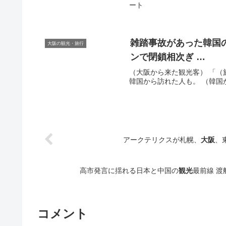
ート
雑踏事故があった韓国
大阪の観光・旅行
ンで閉鎖相次ぎ …
（大阪から来た観光客） 「（
韓国から訪れた人も。 （韓国から
アークテリクスが札幌、
大阪
、
高市発言に揺れる日本と中国の
観光
最前線 渡
コメント