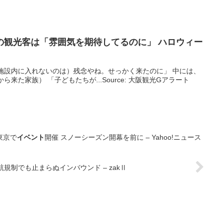
の
観光
客は「雰囲気を期待してるのに」 ハロウィー
施設内に入れないのは）残念やね。せっかく来たのに」 中には、
来た家族） 「子どもたちが...Source: 大阪観光Gアラート
東京で
イベント
開催 スノーシーズン開幕を前に – Yahoo!ニュース
航規制でも止まらぬインバウンド – zakⅡ