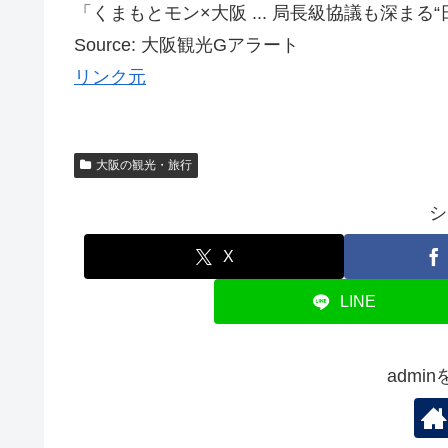
「くまもとモン×大阪 ... 局長級協議も深まる“
Source: 大阪観光Gアラート
リンク元
大阪の観光・旅行
シ
X
LINE
admi