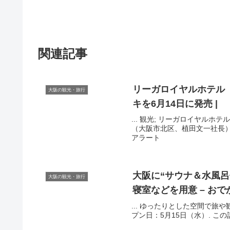
関連記事
リーガロイヤルホテル
大阪の観光・旅行
キを6月14日に発売 |
... 観光; リーガロイヤルホ
（大阪市北区、植田文一社長）は2
アラート
大阪
に“サウナ＆水風呂
大阪の観光・旅行
寝室などを用意 – おで
... ゆったりとした空間で旅や観光
プン日：5月15日（水）. この