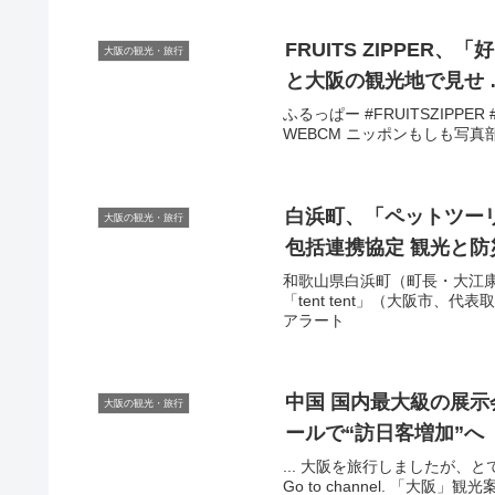
大阪の観光・旅行
と
大阪
の
観光
地で見せ 
ふるっぱー #FRUITSZIPPER #Go
WEBCM ニッポンもしも写真部「
白浜町、「ペットツーリズ
大阪の観光・旅行
包括連携協定
観光
と防
和歌山県白浜町（町長・大江康
「tent tent」（大阪市、代
アラート
中国 国内最大級の展
大阪の観光・旅行
ールで“訪日客増加”へ
... 大阪を旅行しましたが、とて
Go to channel. 「大阪」