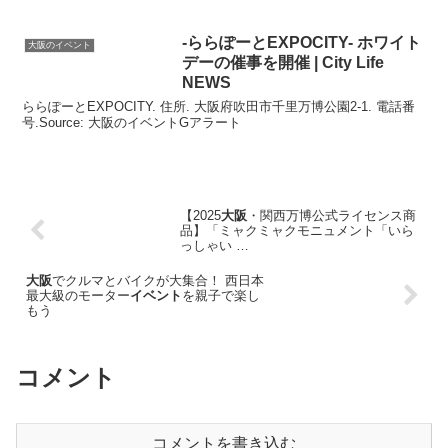
ラート
-ららぽーとEXPOCITY- ホワイト
大阪のイベント
デーの催事を開催 | City Life
NEWS
ららぽーとEXPOCITY. 住所. 大阪府吹田市千里万博公園2-1. 電話番
号.Source: 大阪のイベントGアラート
【2025
大阪
・関西万博公式ライセンス商
品】「ミャクミャクモニュメント「いら
っしゃい …
大阪
でクルマとバイクが大集合！ 西日本
最大級のモーター
イベント
を親子で楽し
もう
コメント
コメントを書き込む