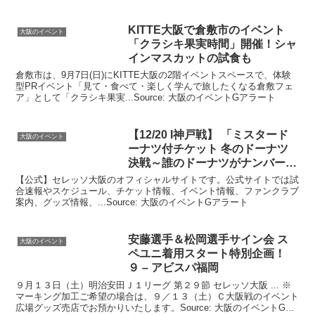
KITTE
大阪
で倉敷市の
イベント
大阪のイベント
「クラシキ果実時間」開催！シャ
インマスカットの試食も
倉敷市は、9月7日(日)にKITTE大阪の2階イベントスペースで、体験
型PRイベント「見て・食べて・楽しく学んで旅したくなる倉敷フェ
ア」として「クラシキ果実...Source: 大阪のイベントGアラート
【12/20 I神戸戦】 「ミスタード
大阪のイベント
ーナツ付チケット 冬のドーナツ
決戦～誰のドーナツがナンバーワ
ン …
【公式】セレッソ大阪のオフィシャルサイトです。公式サイトでは試
合速報やスケジュール、チケット情報、イベント情報、ファンクラブ
案内、グッズ情報、...Source: 大阪のイベントGアラート
安藤選手＆松岡選手サイン会 ス
大阪のイベント
ペユニ着用スタート特別企画！
９ – アビスパ福岡
９月１３日（土）明治安田Ｊ１リーグ 第２９節 セレッソ大阪 ... ※
マーキング加工ご希望の場合は、９／１３（土）Ｃ大阪戦のイベント
広場グッズ売店でお預かりいたします。Source: 大阪のイベントGア