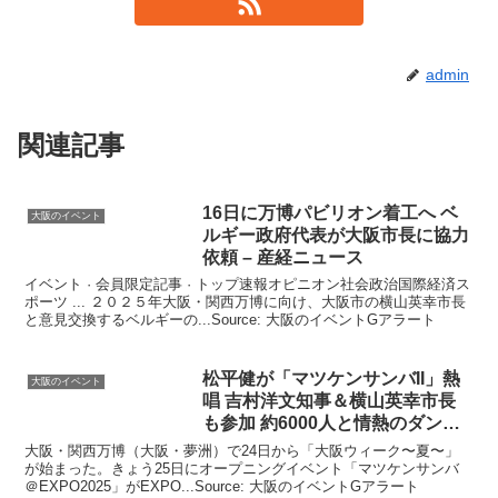
admin
関連記事
16日に万博パビリオン着工へ ベ
大阪のイベント
ルギー政府代表が
大阪
市長に協力
依頼 – 産経ニュース
イベント · 会員限定記事 · トップ速報オピニオン社会政治国際経済ス
ポーツ ... ２０２５年大阪・関西万博に向け、大阪市の横山英幸市長
と意見交換するベルギーの...Source: 大阪のイベントGアラート
松平健が「マツケンサンバII」熱
大阪のイベント
唱 吉村洋文知事＆横山英幸市長
も参加 約6000人と情熱のダンス
…
大阪・関西万博（大阪・夢洲）で24日から「大阪ウィーク〜夏〜」
が始まった。きょう25日にオープニングイベント「マツケンサンバ
＠EXPO2025」がEXPO...Source: 大阪のイベントGアラート