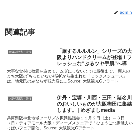
admin
関連記事
「旅するルルルン」シリーズの
大
大阪の観光・旅行
阪
よりハンドクリームが登場！フ
レッシュな”ぷるツヤ手肌”へ導く
…
大事な食材に敬意を込めて、ムダにしないように最後まで。 商人の
まち大阪の“もったいない精神”から生まれた「ミックスジュース」
は、地元民のみならず観光客に...Source: 大阪観光Gアラート
伊丹・宝塚・川西・三田・猪名川
大阪の観光・旅行
のおいしいものが
大阪
梅田に集結
します。 | めざましmedia
兵庫県阪神北地域ツーリズム振興協議会１１月２日（土）～３日
（日）ディアモール大阪・ディーズスクエアで「ひょうご北摂魅力い
っぱいフェア開催」Source: 大阪観光Gアラート