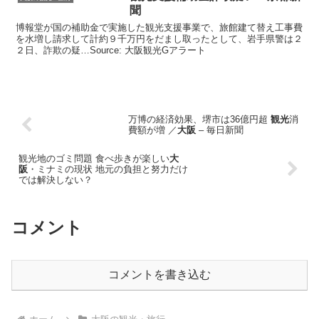
聞
博報堂が国の補助金で実施した観光支援事業で、旅館建て替え工事費
を水増し請求して計約９千万円をだまし取ったとして、岩手県警は２
２日、詐欺の疑…Source: 大阪観光Gアラート
万博の経済効果、堺市は36億円超
観光
消
費額が増 ／
大阪
– 毎日新聞
観光地のゴミ問題 食べ歩きが楽しい
大
阪
・ミナミの現状 地元の負担と努力だけ
では解決しない？
コメント
コメントを書き込む