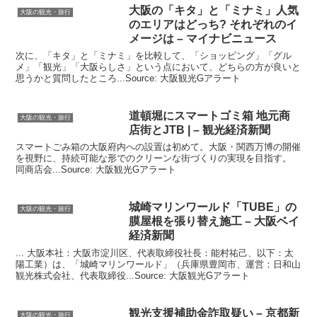
大阪
の「キタ」と「ミナミ」人気
大阪の観光・旅行
のエリアはどっち? それぞれのイ
メージは – マイナビニュース
次に、「キタ」と「ミナミ」を比較して、「ショッピング」「グル
メ」「観光」「大阪らしさ」という点において、どちらの方が良いと
思うかと質問したところ...Source: 大阪観光Gアラート
道頓堀にスマートゴミ箱 地元商
大阪の観光・旅行
店街とJTB | –
観光
経済新聞
スマートごみ箱の大阪府内への設置は初めて。大阪・関西万博の開催
を視野に、持続可能な形でのクリーンな街づくりの実現を目指す。
同商店会...Source: 大阪観光Gアラート
城崎マリンワールド「TUBE」の
大阪の観光・旅行
膜屋根を張り替え施工 –
大阪
ベイ
経済新聞
... 大阪本社：大阪市淀川区、代表取締役社長：能村祐己、以下：太
陽工業）は、「城崎マリンワールド」（兵庫県豊岡市、運営：日和山
観光株式会社、代表取締役...Source: 大阪観光Gアラート
観光
支援補助金詐取疑い – 京都新
大阪の観光・旅行