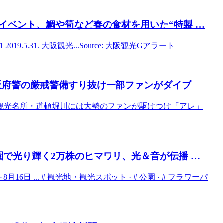
イベント、鯛や筍など春の食材を用いた“特製 …
19.5.31. 大阪観光...Source: 大阪観光Gアラート
阪
府警の厳戒警備すり抜け一部ファンがダイブ
観光名所・道頓堀川には大勢のファンが駆けつけ「アレ」
園で光り輝く2万株のヒマワリ、光＆音が伝播 …
6日 ... # 観光地・観光スポット · # 公園 · # フラワーパ