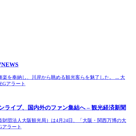
7NEWS
を奉納し、川岸から眺める観光客らを魅了した。 ... 大
観光Gアラート
ンライブ、国内外のファン集結へ –
観光
経済新聞
公益財団法人大阪観光局）は4月24日、「大阪・関西万博の大
光Gアラート