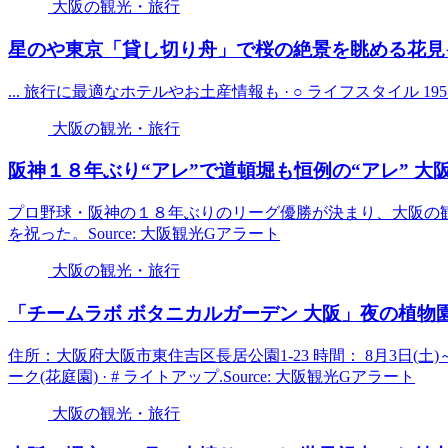
大阪の観光・旅行
星のや東京「貸し切り舟」で桜の絶景を眺める花見
... 旅行に最適なホテルやお土産情報も · ○ ライフスタイル 1951 20
大阪の観光・旅行
阪神１８年ぶり“アレ”で道頓堀も恒例の“アレ”
大
プロ野球・阪神の１８年ぶりのリーグ優勝が決まり、大阪の
を祝った。Source: 大阪観光Gアラート
大阪の観光・旅行
「チームラボ ボタニカルガーデン
大阪
」夜の植物
住所：大阪府大阪市東住吉区長居公園1-23 時間： 8月3日(土)～8月1
ーク(花庭園) · # ライトアップ.Source: 大阪観光Gアラート
大阪の観光・旅行