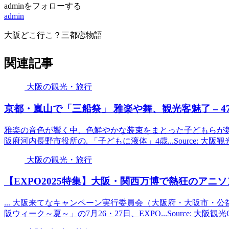
adminをフォローする
admin
大阪どこ行こ？三都恋物語
関連記事
大阪の観光・旅行
京都・嵐山で「三船祭」 雅楽や舞、
観光
客魅了 – 4
雅楽の音色が響く中、色鮮やかな装束をまとった子どもらが舞楽
阪府河内長野市役所の. 「子どもに液体」4歳...Source: 大阪
大阪の観光・旅行
【EXPO2025特集】
大阪
・関西万博で熱狂のアニソ
... 大阪来てなキャンペーン実行委員会（大阪府・大阪市・
阪ウィーク～夏～」の7月26・27日、EXPO...Source: 大阪観