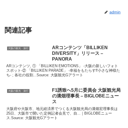
admin
関連記事
ARコンテンツ「BILLIKEN
大阪の観光・旅行
DIVERSITY」リリース –
PANORA
ARコンテンツ, ① 「BILLIKEN EMOTIONS」 -大阪の新しいフォト
スポット-② 「BILLIKEN PARADE」 -幸福をもたらす⁉小さな神様た
ち- ; 各社の役割...Source: 大阪観光Gアラート
F1誘致へ5月に委員会
大阪観光
局
大阪の観光・旅行
の溝畑理事長 – BIGLOBEニュー
ス
大阪府や大阪市、地元経済界でつくる大阪観光局の溝畑宏理事長は
25日、大阪市で開いた定例記者会見で、自...｜BIGLOBEニュー
ス.Source: 大阪観光Gアラート