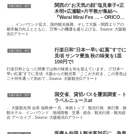
関西の“お天気の顔”塩見泰子×正
大阪の観光・旅行
木明×広瀬駿×片平敦が集結へ
『Warai Mirai Fes … – ORICON
NEWS
... 。インバウンド拡大、国内観光振興、そして大阪・関西エリアの
都市魅力向上とともに、万博への機運を盛り上げる。Source: 大阪観
光Gアラート
行楽日和“日本一早い紅葉”すでに
大阪の観光・旅行
見頃 サンマ豊漁 秋の味覚を1皿
100円で!
行楽日和となった関東では秋の味覚も旬を迎えています。 □“日本一
早い紅葉”すでに見頃. 大阪からの観光客「ここが大好き。この景色は
二十何年通って初めて...Source: 大阪観光Gアラート
国交省、貸切バスを覆面調査 – ト
大阪の観光・旅行
ラベルニュースat
... 大阪観光局 会長 福島伸一 氏 · 本紙トップ · 観光行政 · 旅行業 · 旅
館ホテル · インバウンド · 地域情報 · 交通 · 総合 · 観光行政・観光総
合 アーカイブ...Source: 大阪観光Gアラート
医療も外国人
観光
客対応に…急患
大阪の観光・旅行