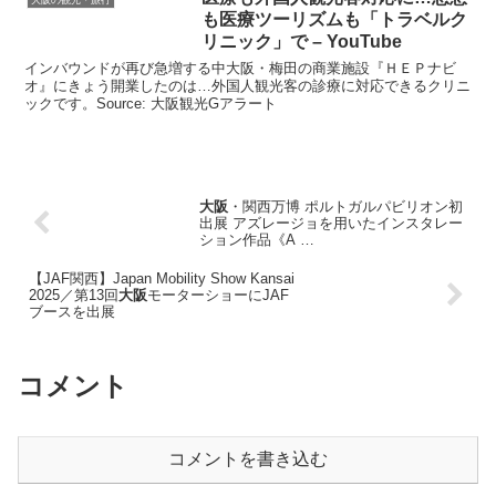
も医療ツーリズムも「トラベルク
リニック」で – YouTube
インバウンドが再び急増する中大阪・梅田の商業施設『ＨＥＰナビ
オ』にきょう開業したのは…外国人観光客の診療に対応できるクリニ
ックです。Source: 大阪観光Gアラート
大阪
・関西万博 ポルトガルパビリオン初
出展 アズレージョを用いたインスタレー
ション作品《A …
【JAF関西】Japan Mobility Show Kansai
2025／第13回
大阪
モーターショーにJAF
ブースを出展
コメント
コメントを書き込む