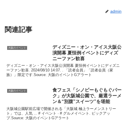
admin
関連記事
ディズニー・オン・アイス
大阪
公
大阪のイベント
演開幕 夏恒例
イベント
にディズ
ニーファン歓喜
ディズニー・オン・アイス大阪公演開幕 夏恒例イベントにディズニ
ーファン歓喜. 2024/08/10 14:07. . 「読者会員」「読者会員（家
族）」限定です.Source: 大阪のイベントGアラート
食フェス「シノビーもぐもぐパー
大阪のイベント
ク」が
大阪
城公園で、厳選ラーメ
ン＆“別腹”スイーツ”を堪能
大阪城公園駅前広場で開催される「大阪城 極上ラーメンストリー
ト」では、人気 ... # イベント · # グルメイベント. ピックアッ
プ.Source: 大阪のイベントGアラート