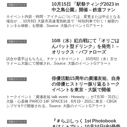
10月15日 「駅祭ティング2023 in
大阪のイベント
中之島公園」開催 – 鉄道ファン
※イベント内容・時間・アイテムについては，変更または中止となる
場合が ... 10月8日 大阪市高速電気軌道で「特別列車で行く！秘密の
トンネル体験」を開催...Source: 大阪のイベントGアラート
10/8（水）紅白戦にて「オリごは
大阪のイベント
んバット型ドリンク」を発売！ –
オリックス・バファローズ
試合や選手はもちろん、チケットやイベント ... 10月8日（水）京セ
ラドーム大阪にて開催され...Source: 大阪のイベントGアラート
俳優活動15周年の廣瀬友祐、自身
大阪のイベント
の俳優ヒストリー振り返るトーク
イベント
を東京・
大阪
で開催
トークイベント「廣瀬友祐 talk event - Honesty -」が7月30・31日に
大阪・心斎橋 PARCO 14F SPACE14、8月19・20日に東京・CBGK
シブゲキ!!で開催される。Source: 大阪のイベントGアラート
『＃らぶしっく 1st Photobook
大阪のイベント
＃はふぁでい 』10月24日(金)発売