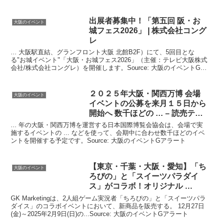
出展者募集中！「第五回 阪・お
大阪のイベント
城フェス2026」 | 株式会社コング
レ
... 大阪駅直結、グランフロント大阪 北館B2F）にて、5回目とな
る"お城イベント"「大阪・お城フェス2026」（主催：テレビ大阪株式
会社/株式会社コングレ）を開催します。Source: 大阪のイベントGア
ラート
２０２５年
大阪
・関西万博 会場
大阪のイベント
イベント
の公募を来月１５日から
開始へ 数千ほどの … – 読売テレ
ビ
... 年の大阪・関西万博を運営する日本国際博覧会協会は、会場で実
施するイベントの ... などを使って、会期中に合わせ数千ほどのイベ
ントを開催する予定です。Source: 大阪のイベントGアラート
【東京・千葉・
大阪
・愛知】「ち
大阪のイベント
ろぴの」と「スイーツパラダイ
ス」がコラボ！オリジナル …
GK Marketingは、2人組ゲーム実況者「ちろぴの」と「スイーツパラ
ダイス」のコラボイベントにおいて、新商品を販売する。 12月27日
(金)～2025年2月9日(日)の...Source: 大阪のイベントGアラート