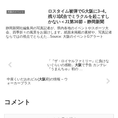
ロスタイム被弾でG
大阪
に3−4。
大阪のイベント
残り3試合でミラクルを起こすし
かない＜J1第36節 – 静岡新聞
静岡新聞社編集局の写真記者が、県内各地のイベントやスポーツ大
会、四季折々の風景をお届けします。紙面未掲載の素材や、写真記者
ならではの視点でとらえた...Source: 大阪のイベントGアラート
「『ザ・ロイヤルファミリー』に負けな
いぐらいの感動」
大阪
で予告 カンテレ
『うまんちゅ』初の …
中座くいだおれビル(
大阪
府)の情報 – ウ
ォーカープラス
コメント