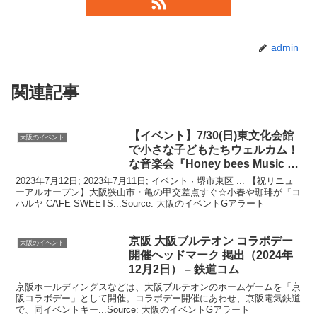
admin
関連記事
【
イベント
】7/30(日)東文化会館
大阪のイベント
で小さな子どもたちウェルカム！
な音楽会『Honey bees Music …
2023年7月12日; 2023年7月11日; イベント · 堺市東区 ... 【祝リニュ
ーアルオープン】大阪狭山市・亀の甲交差点すぐ☆小春や珈琲が『コ
ハルヤ CAFE SWEETS...Source: 大阪のイベントGアラート
京阪
大阪
ブルテオン コラボデー
大阪のイベント
開催ヘッドマーク 掲出（2024年
12月2日） – 鉄道コム
京阪ホールディングスなどは、大阪ブルテオンのホームゲームを「京
阪コラボデー」として開催。コラボデー開催にあわせ、京阪電気鉄道
で、同イベントキー...Source: 大阪のイベントGアラート