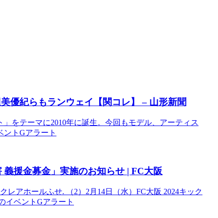
美優紀らもランウェイ【関コレ】 – 山形新聞
」をテーマに2010年に誕生。今回もモデル、アーティス
イベントGアラート
害 義援金募金」実施のお知らせ | FC
大阪
］クレアホールふせ. （2）2月14日（水）FC大阪 2024キック
 大阪のイベントGアラート