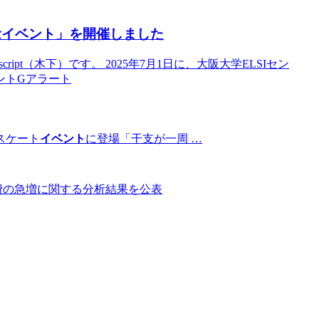
念
イベント
」を開催しました
script（木下）です。 2025年7月1日に、大阪大学ELSIセン
ベントGアラート
スケート
イベント
に登場「干支が一周 …
費の急増に関する分析結果を公表