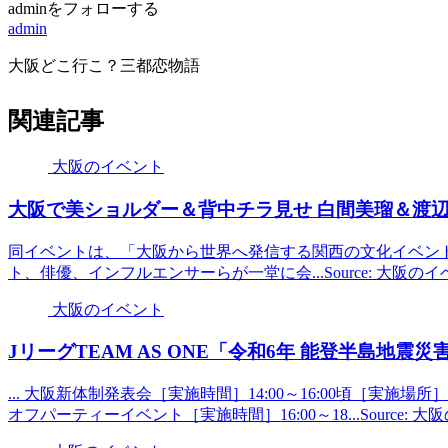
adminをフォローする
admin
大阪どこ行こ？三都恋物語
関連記事
大阪のイベント
大阪
で美ショルダー＆背中チラ見せ 白間美瑠＆渡辺
同イベントは、「大阪から世界へ発信する関西の文化イベント
ト、俳優、インフルエンサーらが一堂に会...Source: 大阪の
大阪のイベント
JリーグTEAM AS ONE「令和6年 能登半島地震災
... 大阪新体制発表会［実施時間］14:00～16:00頃［実施場所
オフパーティーイベント［実施時間］16:00～18...Source: