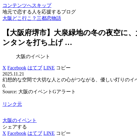
コンテンツへスキップ
地元で恋する人を応援するブログ
大阪どこ行こ？三都恋物語
【
大阪
府堺市】大泉緑地の冬の夜空に、
ンタンを打ち上げ …
大阪のイベント
X
Facebook
はてブ
LINE
コピー
2025.11.21
幻想的な空間で大切な人との心がつながる、優しい灯りのイベントです
0.
Source: 大阪のイベントGアラート
リンク元
大阪のイベント
シェアする
X
Facebook
はてブ
LINE
コピー