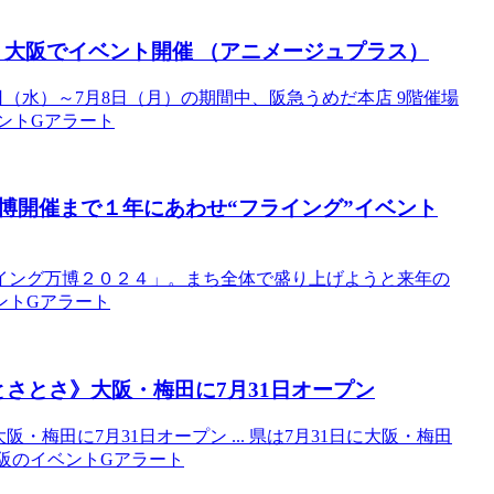
！
大阪
で
イベント
開催 （アニメージュプラス）
日（水）～7月8日（月）の期間中、阪急うめだ本店 9階催場
イベントGアラート
博開催まで１年にあわせ“フライング”
イベント
イング万博２０２４」。まち全体で盛り上げようと来年の
ベントGアラート
 とさとさ》
大阪
・梅田に7月31日オープン
大阪・梅田に7月31日オープン ... 県は7月31日に大阪・梅田
e: 大阪のイベントGアラート