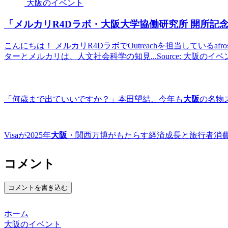
大阪のイベント
「メルカリR4Dラボ・
大阪
大学協働研究所 開所記
こんにちは！ メルカリR4DラボでOutreachを担当しているafro
ターとメルカリは、人文社会科学の知見...Source: 大阪のイ
「何歳まで出ていいですか？」本田望結、今年も
大阪
の名物
Visaが2025年
大阪
・関西万博がもたらす経済成長と旅行者消
コメント
コメントを書き込む
ホーム
大阪のイベント