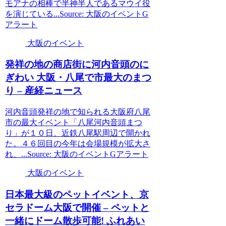
モアナの相棒で半神半人であるマウイ役
を演じている...Source: 大阪のイベントG
アラート
大阪のイベント
発祥の地の商店街に河内音頭のに
ぎわい
大阪
・八尾で市最大のまつ
り – 産経ニュース
河内音頭発祥の地で知られる大阪府八尾
市の最大イベント「八尾河内音頭まつ
り」が１０日、近鉄八尾駅周辺で開かれ
た。４６回目の今年は会場規模が拡大さ
れ、...Source: 大阪のイベントGアラート
大阪のイベント
日本最大級のペット
イベント
、京
セラドーム
大阪
で開催 – ペットと
一緒にドーム散歩可能! ふれあい