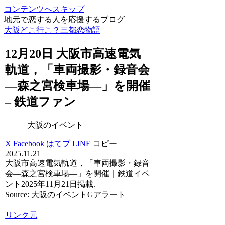
コンテンツへスキップ
地元で恋する人を応援するブログ
大阪どこ行こ？三都恋物語
12月20日
大阪
市高速電気
軌道，「車両撮影・録音会
―森之宮検車場―」を開催
– 鉄道ファン
大阪のイベント
X
Facebook
はてブ
LINE
コピー
2025.11.21
大阪市高速電気軌道，「車両撮影・録音
会―森之宮検車場―」を開催｜鉄道イベ
ント2025年11月21日掲載.
Source: 大阪のイベントGアラート
リンク元