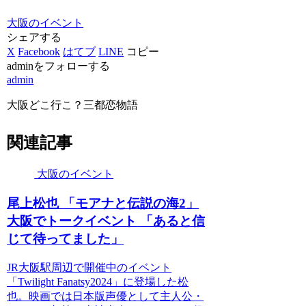
大阪のイベント
シェアする
X
Facebook
はてブ
LINE
コピー
adminをフォローする
admin
大阪どこ行こ？三都恋物語
関連記事
大阪のイベント
尾上松也 「モアナと伝説の海2」
大阪
でトーク
イベント
「あると信
じて待ってました」
JR大阪駅周辺で開催中のイベント
「Twilight Fanatsy2024」に登場した松
也。映画では日本版声優として主人公・