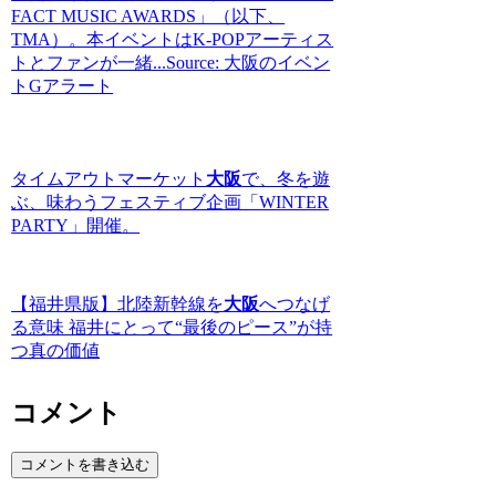
FACT MUSIC AWARDS」（以下、
TMA）。本イベントはK-POPアーティス
トとファンが一緒...Source: 大阪のイベン
トGアラート
タイムアウトマーケット
大阪
で、冬を遊
ぶ、味わうフェスティブ企画「WINTER
PARTY」開催。
【福井県版】北陸新幹線を
大阪
へつなげ
る意味 福井にとって“最後のピース”が持
つ真の価値
コメント
コメントを書き込む