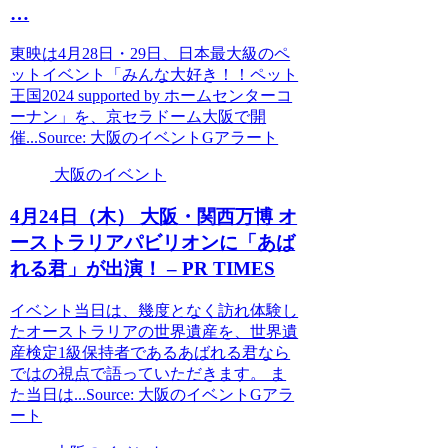
…
東映は4月28日・29日、日本最大級のペ
ットイベント「みんな大好き！！ペット
王国2024 supported by ホームセンターコ
ーナン」を、京セラドーム大阪で開
催...Source: 大阪のイベントGアラート
大阪のイベント
4月24日（木）
大阪
・関西万博 オ
ーストラリアパビリオンに「あば
れる君」が出演！ – PR TIMES
イベント当日は、幾度となく訪れ体験し
たオーストラリアの世界遺産を、世界遺
産検定1級保持者であるあばれる君なら
ではの視点で語っていただきます。 ま
た当日は...Source: 大阪のイベントGアラ
ート