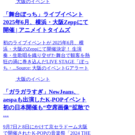
大阪のイベント
「舞台ぼっち」ライブ
イベント
2025年6月、横浜・
大阪
Zeppにて
開催 | アニメイトタイムズ
初のライブイベントが 2025年6月、横
浜・大阪のZeppにて開催決定！ 生演
奏・生歌唱を織り交ぜた舞台で観客を熱
狂の渦に巻き込んだLIVE STAGE「ぼっ
ち・...Source: 大阪のイベントGアラート
大阪のイベント
「ガラガラすぎ」NewJeans、
aespaも出演したK-POP
イベント
初の日本開催も“空席画像”拡散で
…
9月7日と8日にかけて京セラドーム大阪
で開催されたK-POPの音楽祭「2024 THE