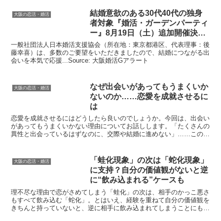
結婚意欲のある30代40代の独身
大阪の恋活・婚活
者対象『
婚活
・ガーデンパーティ
ー』8月19日（土）追加開催決
定！
一般社団法人日本婚活支援協会（所在地：東京都港区、代表理事：後
藤幸喜）は、多数のご要望をいただきましたので、結婚につながる出
会いを本気で応援...Source: 大阪婚活Gアラート
なぜ出会いがあってもうまくいか
大阪の恋活・婚活
ないのか……恋愛を成就させるに
は
恋愛を成就させるにはどうしたら良いのでしょうか。今回は、出会い
があってもうまくいかない理由についてお話しします。「たくさんの
異性と出会っているはずなのに、交際や結婚に進めない」……このよ
うな状態に陥っている人は、どうやってこの状況を打破すべ...
「蛙化現象」の次は「蛇化現象」
大阪の恋活・婚活
に支持？自分の価値観がないと逆
に“飲み込まれる”ケースも
理不尽な理由で恋がさめてしまう「蛙化」の次は、相手のかっこ悪さ
もすべて飲み込む「蛇化」。とはいえ、経験を重ねて自分の価値観を
きちんと持っていないと、逆に相手に飲み込まれてしまうことにもつ
ながりかねない。Source: オールアバウト恋愛