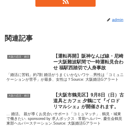
admin
関連記事
【運転再開】阪神なんば線・尼崎
大阪の恋活・婚活
ー
大阪
難波駅間で一時運転見合わ
せ 福駅西踏切で人身事故
「婚活に苦戦」約7割 婚活がうまくいかないワケ…男性は「コミュニ
ケーションが苦手」が最多、女性は？Source: 大阪婚活Gアラート
【
大阪
市鶴見区】9月8日（日）古
大阪の恋活・婚活
道具とカフェ 夕鶴にて『イロド
リマルシェ』が開催されます。
... 婚活。 親が導くお見合いサポート「コミュマッチ」. 鶴見・城東
で働きたい. sponsored by 求人ボックス · 常勤ヘルパー. 慶生会鶴見
東部ヘルパーステーション.Source: 大阪婚活Gアラート