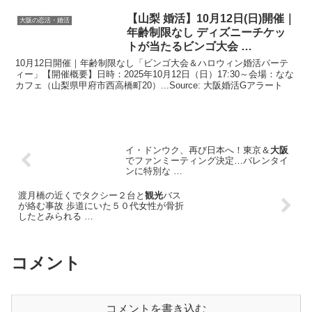
【山梨
婚活
】10月12日(日)開催｜
大阪の恋活・婚活
年齢制限なし ディズニーチケッ
トが当たるビンゴ大会 …
10月12日開催｜年齢制限なし「ビンゴ大会＆ハロウィン婚活パーテ
ィー」【開催概要】日時：2025年10月12日（日）17:30～会場：なな
カフェ（山梨県甲府市西高橋町20）...Source: 大阪婚活Gアラート
イ・ドンウク、再び日本へ！東京＆
大阪
でファンミーティング決定…バレンタイ
ンに特別な …
渡月橋の近くでタクシー２台と
観光
バス
が絡む事故 歩道にいた５０代女性が骨折
したとみられる …
コメント
コメントを書き込む