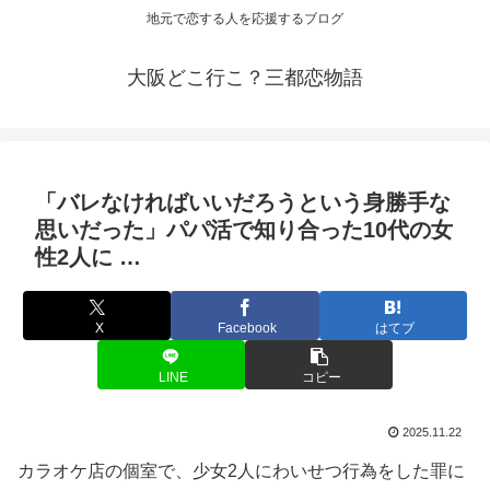
地元で恋する人を応援するブログ
大阪どこ行こ？三都恋物語
「バレなければいいだろうという身勝手な
思いだった」パパ活で知り合った10代の女
性2人に …
X
Facebook
はてブ
LINE
コピー
2025.11.22
カラオケ店の個室で、少女2人にわいせつ行為をした罪に