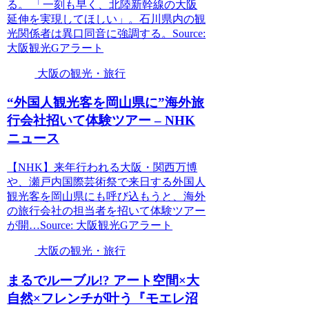
る。 「一刻も早く、北陸新幹線の大阪
延伸を実現してほしい」。石川県内の観
光関係者は異口同音に強調する。Source:
大阪観光Gアラート
大阪の観光・旅行
“外国人
観光
客を岡山県に”海外旅
行会社招いて体験ツアー – NHK
ニュース
【NHK】来年行われる大阪・関西万博
や、瀬戸内国際芸術祭で来日する外国人
観光客を岡山県にも呼び込もうと、海外
の旅行会社の担当者を招いて体験ツアー
が開…Source: 大阪観光Gアラート
大阪の観光・旅行
まるでルーブル!? アート空間×大
自然×フレンチが叶う『モエレ沼