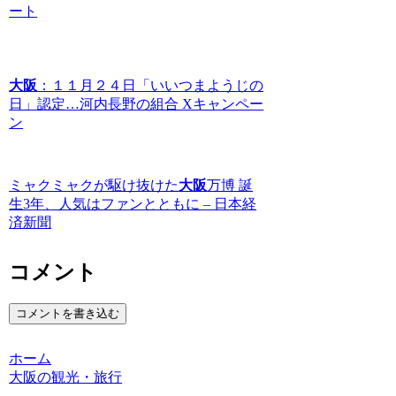
ート
大阪
：１１月２４日「いいつまようじの
日」認定…河内長野の組合 Xキャンペー
ン
ミャクミャクが駆け抜けた
大阪
万博 誕
生3年、人気はファンとともに – 日本経
済新聞
コメント
コメントを書き込む
ホーム
大阪の観光・旅行