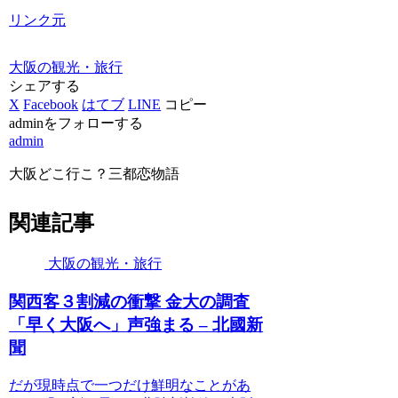
リンク元
大阪の観光・旅行
シェアする
X
Facebook
はてブ
LINE
コピー
adminをフォローする
admin
大阪どこ行こ？三都恋物語
関連記事
大阪の観光・旅行
関西客３割減の衝撃 金大の調査
「早く
大阪
へ」声強まる – 北國新
聞
だが現時点で一つだけ鮮明なことがあ