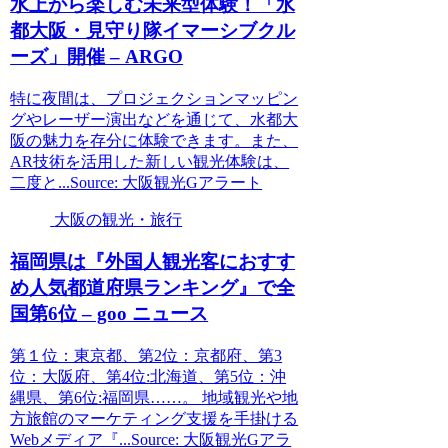
水上から楽しむ未来型体験！「水
都
大阪
・見守り隊イマーシブクル
ーズ」開催 – ARGO
特に夜間は、プロジェクションマッピン
グやレーザー演出などを通じて、水都大
阪の魅力を存分に体験できます。また、
AR技術を活用した新しい観光体験は、
二度と...Source: 大阪観光Gアラート
大阪の観光・旅行
福岡県は『外国人
観光
客におすす
め人気都道府県ランキング』で全
国第6位 – goo ニュース
第１位：東京都、第2位：京都府、第3
位：大阪府、第4位:北海道、第5位：沖
縄県、第6位:福岡県……。 地域観光や地
方旅館のマーケティング支援を手掛ける
Webメディア『...Source: 大阪観光Gアラ