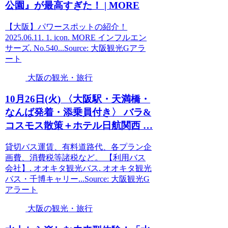
公園』が最高すぎた！ | MORE
【大阪】パワースポットの紹介！
2025.06.11. 1. icon. MORE インフルエン
サーズ. No.540...Source: 大阪観光Gアラ
ート
大阪の観光・旅行
10月26日(火) 〈
大阪
駅・天満橋・
なんば発着・添乗員付き〉 バラ&
コスモス散策＋ホテル日航関西 …
貸切バス運賃、有料道路代、各プラン企
画費、消費税等諸税など。 【利用バス
会社】. オオキタ観光バス. オオキタ観光
バス・千博キャリー...Source: 大阪観光G
アラート
大阪の観光・旅行