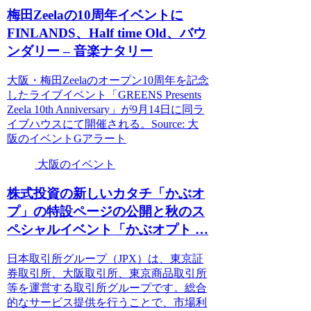
梅田Zeelaの10周年
イベント
に
FINLANDS、Half time Old、バウ
ンダリー – 音楽ナタリー
大阪・梅田Zeelaのオープン10周年を記念
したライブイベント「GREENS Presents
Zeela 10th Anniversary」が9月14日に同ラ
イブハウスにて開催される。Source: 大
阪のイベントGアラート
大阪のイベント
株式投資の新しいカタチ「かぶオ
プ」の特設ページの公開と秋のス
ペシャル
イベント
「かぶオプト …
日本取引所グループ（JPX）は、東京証
券取引所、大阪取引所、東京商品取引所
等を運営する取引所グループです。総合
的なサービス提供を行うことで、市場利