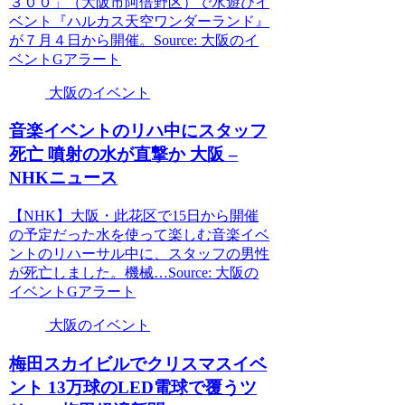
３００」（大阪市阿倍野区）で水遊びイ
ベント『ハルカス天空ワンダーランド』
が７月４日から開催。Source: 大阪のイ
ベントGアラート
大阪のイベント
音楽
イベント
のリハ中にスタッフ
死亡 噴射の水が直撃か
大阪
–
NHKニュース
【NHK】大阪・此花区で15日から開催
の予定だった水を使って楽しむ音楽イベ
ントのリハーサル中に、スタッフの男性
が死亡しました。機械…Source: 大阪の
イベントGアラート
大阪のイベント
梅田スカイビルでクリスマス
イベ
ント
13万球のLED電球で覆うツ