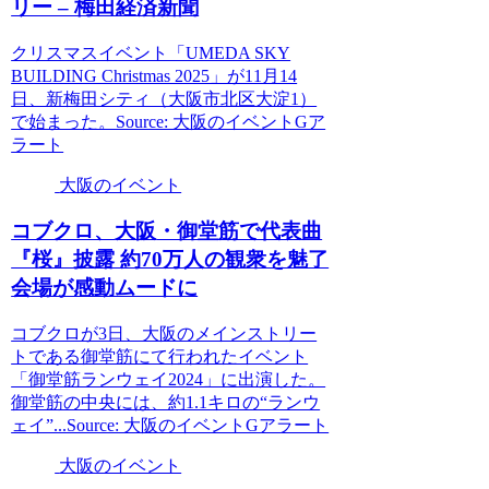
リー – 梅田経済新聞
クリスマスイベント「UMEDA SKY
BUILDING Christmas 2025」が11月14
日、新梅田シティ（大阪市北区大淀1）
で始まった。Source: 大阪のイベントGア
ラート
大阪のイベント
コブクロ、
大阪
・御堂筋で代表曲
『桜』披露 約70万人の観衆を魅了
会場が感動ムードに
コブクロが3日、大阪のメインストリー
トである御堂筋にて行われたイベント
「御堂筋ランウェイ2024」に出演した。
御堂筋の中央には、約1.1キロの“ランウ
ェイ”...Source: 大阪のイベントGアラート
大阪のイベント