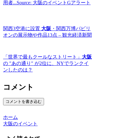
用者...Source: 大阪のイベントGアラート
関西3空港に設置
大阪
・関西万博パビリ
オンの展示物や作品13点 – 観光経済新聞
「世界で最もクールなストリート」
大阪
の "あの通り" が2位に、NYでランクイ
ンしたのは？
コメント
コメントを書き込む
ホーム
大阪のイベント