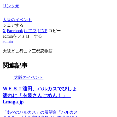
リンク元
大阪のイベント
シェアする
X
Facebook
はてブ
LINE
コピー
adminをフォローする
admin
大阪どこ行こ？三都恋物語
関連記事
大阪のイベント
ＷＥＳＴ濵田、ハルカスでびしょ
濡れに「衣装さんごめん！」 –
Lmaga.jp
「あべのハルカス」の展望台「ハルカス