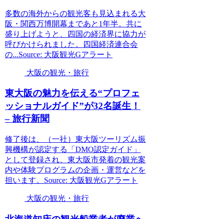
多数の海外からの観光客も見込まれる大
阪・関西万博開幕まであと1年半。共に
盛り上げようと、四国の経済界に協力が
呼びかけられました。四国経済連合会
の...Source: 大阪観光Gアラート
大阪の観光・旅行
東
大阪
の魅力を伝える“プロフェ
ッショナルガイド”が32名誕生！
– 旅行新聞
修了後は、（一社）東大阪ツーリズム振
興機構が認定する「DMO認定ガイド」
として登録され、東大阪市発着の観光案
内や体験プログラムの企画・運営などを
担います。Source: 大阪観光Gアラート
大阪の観光・旅行