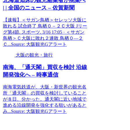
北海道知床の
観光
船業者が廃業へ
| | 全国のニュース – 佐賀新聞
【速報】＜サガン鳥栖＞セレッソ大阪に
敗れる 試合終了 鳥栖０－２Ｃ大阪 Jリー
グ第4節. スポーツ. 3/16 17:05 · ＜サガン
鳥栖＞Ｃ大阪に敗れ２連敗 鳥栖０―２
Ｃ...Source: 大阪観光Gアラート
大阪の観光・旅行
南海、「通天閣」買収を検討 沿線
開発強化へ – 時事通信
南海電気鉄道が、大阪・新世界の観光名
所「通天閣」の買収を検討していること
が８日、分かった。通天閣に近い地域で
進める沿線開発を強化する狙いがあると
み...Source: 大阪観光Gアラート