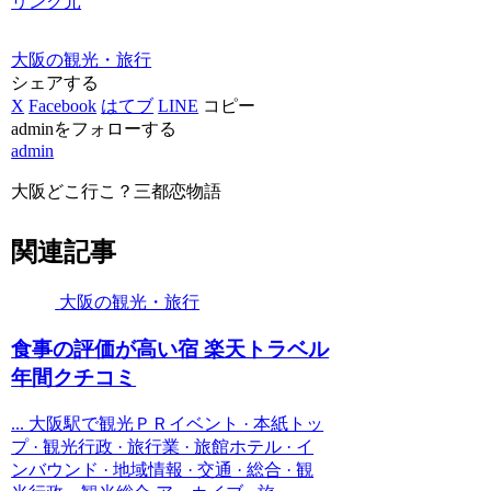
リンク元
大阪の観光・旅行
シェアする
X
Facebook
はてブ
LINE
コピー
adminをフォローする
admin
大阪どこ行こ？三都恋物語
関連記事
大阪の観光・旅行
食事の評価が高い宿 楽天トラベル
年間クチコミ
... 大阪駅で観光ＰＲイベント · 本紙トッ
プ · 観光行政 · 旅行業 · 旅館ホテル · イ
ンバウンド · 地域情報 · 交通 · 総合 · 観