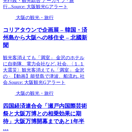
光行政・観光総合 アーカイブ · 旅
行...Source: 大阪観光Gアラート
大阪の観光・旅行
コリアタウンで企画展 – 韓国・済
州島から
大阪
への移住史 – 北國新
聞
観光客消えても「満室」 金沢のホテル
に自衛隊、電力会社など. 社会. 〈１.１
大震災〉観光客消えても「満室」 金沢
の · 【動画】能登島で津波、船流れ. 社
会.Source: 大阪観光Gアラート
大阪の観光・旅行
四国経済連合会「瀬戸内国際芸術
祭と
大阪
万博との相乗効果に期
待」
大阪
万博開幕まであと1年半
…