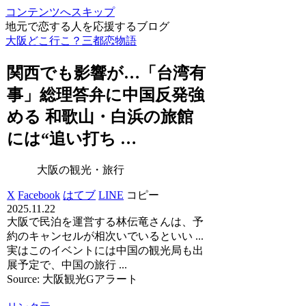
コンテンツへスキップ
地元で恋する人を応援するブログ
大阪どこ行こ？三都恋物語
関西でも影響が…「台湾有
事」総理答弁に中国反発強
める 和歌山・白浜の旅館
には“追い打ち …
大阪の観光・旅行
X
Facebook
はてブ
LINE
コピー
2025.11.22
大阪で民泊を運営する林伝竜さんは、予
約のキャンセルが相次いでいるといい ...
実はこのイベントには中国の観光局も出
展予定で、中国の旅行 ...
Source: 大阪観光Gアラート